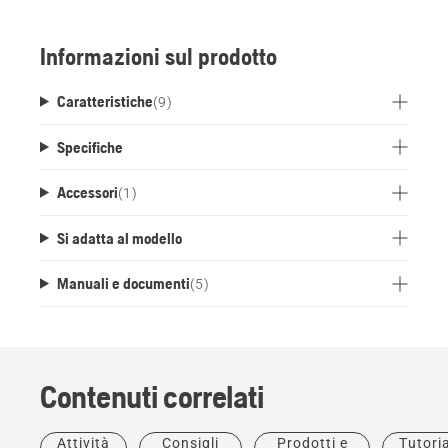
supporto rimovibile per sostegno indipendente
assicura comfort e produttività per tutto il giorno
Informazioni sul prodotto
e riduce il rischio che l'imbragatura si bagni e si
sporchi.
Caratteristiche
(
9
)
Specifiche
Accessori
(
1
)
Si adatta al modello
Manuali e documenti
(
5
)
Contenuti correlati
Attività
Consigli
Prodotti e
Tutoria