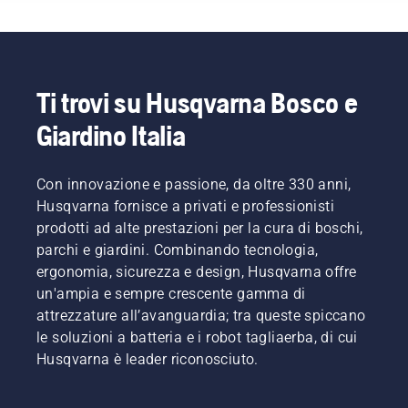
alcuni
più
aspetti
tempo e
per
che può
prolungarne
quindi
la
ridurre
durata.
l'efficienza
Ti trovi su Husqvarna Bosco e
del
Giardino Italia
proprio
lavoro.
Con i
Con innovazione e passione, da oltre 330 anni,
prodotti
a
Husqvarna fornisce a privati e professionisti
batteria,
prodotti ad alte prestazioni per la cura di boschi,
questo
parchi e giardini. Combinando tecnologia,
problema
ergonomia, sicurezza e design, Husqvarna offre
è
un'ampia e sempre crescente gamma di
notevolmente
ridotto.
attrezzature all’avanguardia; tra queste spiccano
le soluzioni a batteria e i robot tagliaerba, di cui
Husqvarna è leader riconosciuto.