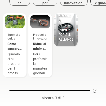
ed
per
innovazioni
e guid
Prodotti e
eventi
l'acquisto
innovazioni
Sistema
a
batterie
POWER
FOR ALL
Tutorial e
Prodotti e
guide
innovazioni
ALLIANCE
Come
Riduci al
conservare
minimo
la
la
Quando
Per i
batteria
manutenzione
ci si
professionisti,
Husqvarna
con i
prepara
la
in
prodotti a
per il
manutenzione
inverno
batteria.
rimessaggio
giornaliera
invernale
del
delle
motore è
batterie,
una delle
è
attività
necessario
che
Mostra 3 di 3
considerare
richiede