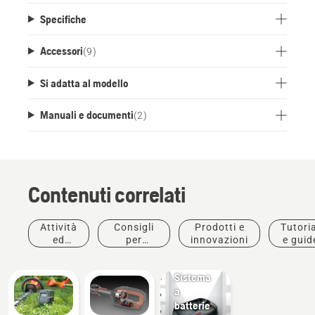
Specifiche
Accessori
(
9
)
Si adatta al modello
Manuali e documenti
(
2
)
Contenuti correlati
Attività
Consigli
Prodotti e
Tutoria
ed
per
innovazioni
e guid
Prodotti e
eventi
l'acquisto
innovazioni
Sistema
a
batterie