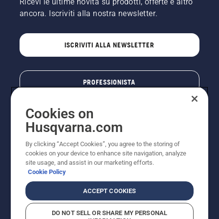
Ricevi le ultime novità su prodotti, offerte e altro
ancora. Iscriviti alla nostra newsletter.
ISCRIVITI ALLA NEWSLETTER
PROFESSIONISTA
Cookies on
Husqvarna.com
By clicking “Accept Cookies”, you agree to the storing of
cookies on your device to enhance site navigation, analyze
site usage, and assist in our marketing efforts.
Cookie Policy
© Husqvarna AB (publ). Tutti i diritti riservati. I prezzi
ACCEPT COOKIES
pubblicati si intendono raccomandati e arrotondati, non
impegnativi, comprensivi di I.V.A. vigente. FERCAD SpA
DO NOT SELL OR SHARE MY PERSONAL
- Via Retrone, 49 - 36077 Altavilla Vic. (VI) - Capitale