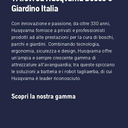
del
Giardino Italia
proprio
lavoro.
Con i
Con innovazione e passione, da oltre 330 anni,
prodotti
a
Husqvarna fornisce a privati e professionisti
batteria,
prodotti ad alte prestazioni per la cura di boschi,
questo
parchi e giardini. Combinando tecnologia,
problema
ergonomia, sicurezza e design, Husqvarna offre
è
un'ampia e sempre crescente gamma di
notevolmente
ridotto.
attrezzature all’avanguardia; tra queste spiccano
le soluzioni a batteria e i robot tagliaerba, di cui
Husqvarna è leader riconosciuto.
Scopri la nostra gamma