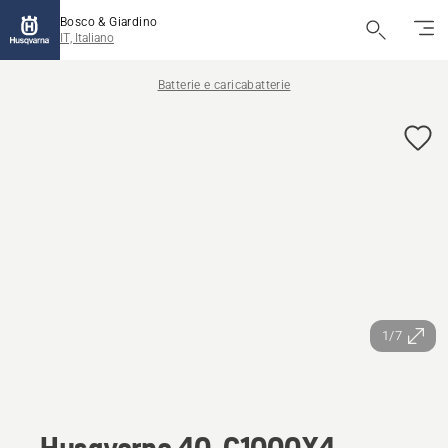
Bosco & Giardino
IT, Italiano
Batterie e caricabatterie
1/7
Husqvarna 40-C1000X4