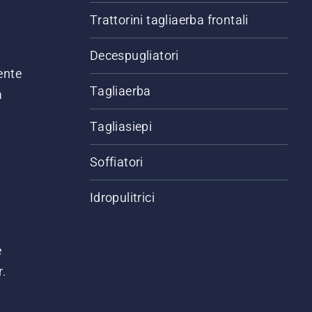
Trattorini tagliaerba frontali
,
Decespugliatori
ente
Tagliaerba
a
Tagliasiepi
Soffiatori
Idropulitrici
e
r.