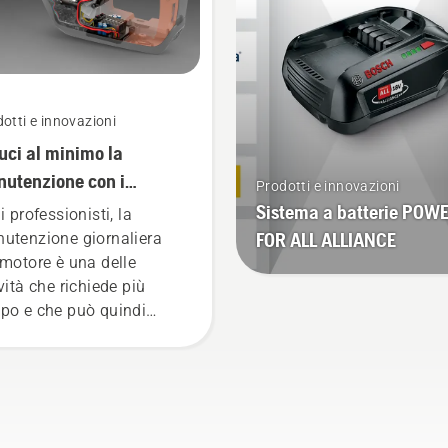
otti e innovazioni
uci al minimo la
utenzione con i
Prodotti e innovazioni
dotti a batteria.
Sistema a batterie POW
i professionisti, la
FOR ALL ALLIANCE
utenzione giornaliera
 motore è una delle
ività che richiede più
po e che può quindi
rre l'efficienza del
prio lavoro. Con i
dotti a batteria, questo
blema è notevolmente
tto.