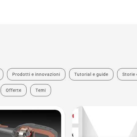
Prodotti e innovazioni
Tutorial e guide
Storie 
Offerte
Temi