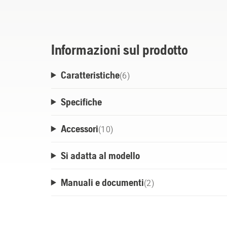
ventole integrate, il modello 40-C750X cons
con un'elevata capacità di corrente di cari
di raffreddamento. Il caricabatterie può e
uno scaffale o può essere facilmente mont
Informazioni sul prodotto
per il montaggio a parete disponibile com
Caratteristiche
(
6
)
Specifiche
Accessori
(
10
)
Si adatta al modello
Manuali e documenti
(
2
)