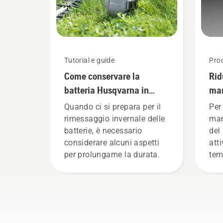
Tutorial e guide
Prod
Come conservare la
Rid
batteria Husqvarna in
man
inverno
pro
Quando ci si prepara per il
Per 
rimessaggio invernale delle
man
batterie, è necessario
del
considerare alcuni aspetti
att
per prolungarne la durata.
tem
ridu
pro
pro
pro
rido