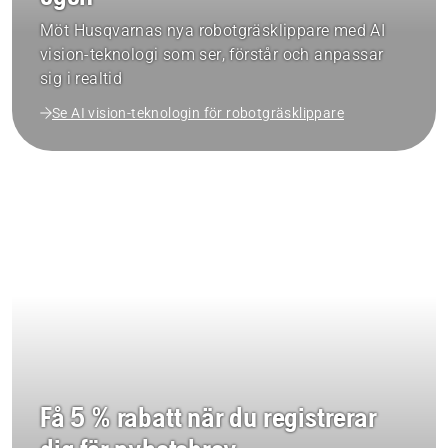
Möt Husqvarnas nya robotgräsklippare med AI
vision-teknologi som ser, förstår och anpassar
sig i realtid
Se AI vision-teknologin för robotgräsklippare
Få 5 % rabatt när du registrerar