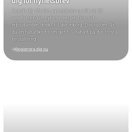
dig för nyhetsbrev
Anmäl dig till vårt nyhetsbrev nu för att få
uppdateringar, nyheter, inspiration och
erbjudanden direkt till din inkorg. Dessutom får
du en rabattkod som ger 5 % rabatt på din första
beställning.
Registrera dig nu