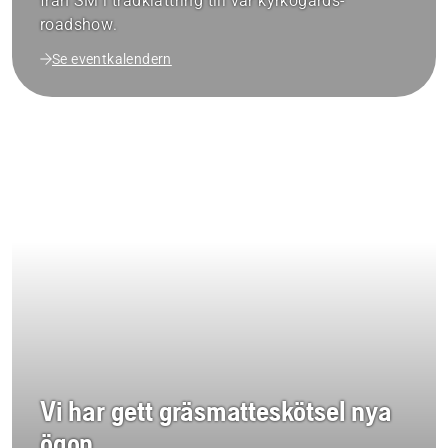
från SM i trädklättring till vår kyrkogårds-
roadshow.
Se eventkalendern
Vi har gett gräsmatteskötsel nya
ögon