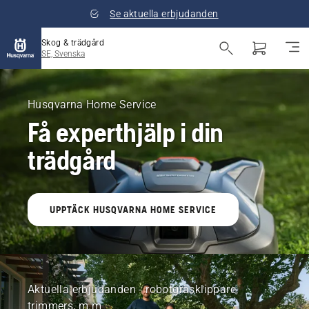
Se aktuella erbjudanden
Skog & trädgård
SE, Svenska
Husqvarna
Skog
Husqvarna Home Service
Få experthjälp i din
&
trädgård
trädgård
Sverige
UPPTÄCK HUSQVARNA HOME SERVICE
Aktuella erbjudanden - robotgräsklippare,
trimmers, m.m