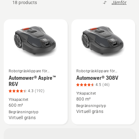
18 products
Jämför
ansträngning, så att du får mer fritid.
Alla
produkter
Robotgräsklippare för
Robotgräsklippare för
Se
Se
hemmabruk
hemmabruk
Automower® Aspire™
Automower® 308V
mer
mer
R6V
4.5
(46)
information
information
4.3
(192)
Ytkapacitet
om
om
800 m²
Ytkapacitet
Automower®
Automower®
600 m²
Begränsningstyp
Virtuell gräns
Aspire™
308V,
Begränsningstyp
Virtuell gräns
R6V,
produktbetyg
produktbetyg
4.5
4.3
av