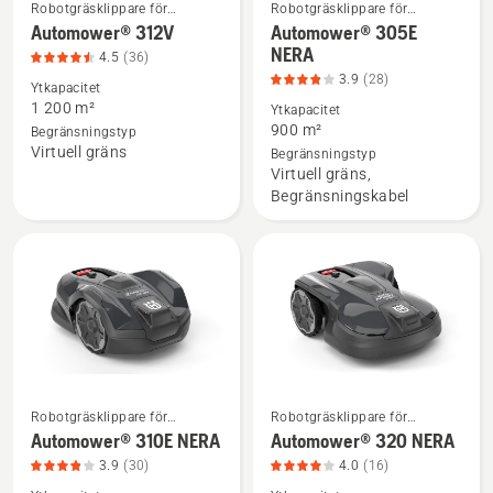
Robotgräsklippare för
Robotgräsklippare för
hemmabruk
hemmabruk
Automower® 312V
Automower® 305E
Se
Se
NERA
4.5
(36)
mer
mer
3.9
(28)
information
information
Ytkapacitet
1 200 m²
Ytkapacitet
om
om
900 m²
Begränsningstyp
Automower®
Automower®
Virtuell gräns
Begränsningstyp
312V,
305E
Virtuell gräns,
produktbetyg
NERA,
Begränsningskabel
4.5
produktbetyg
av
3.9
5
av
5
Robotgräsklippare för
Robotgräsklippare för
Se
Se
hemmabruk
hemmabruk
Automower® 310E NERA
Automower® 320 NERA
mer
mer
3.9
(30)
4.0
(16)
information
information