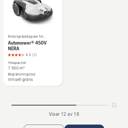
5
teknik
Robotgräsklippare för
Se
hemmabruk
Automower® 450V
mer
NERA
information
4.3
(3)
om
Ytkapacitet
Automower®
7 500 m²
450V
Begränsningstyp
Virtuell gräns
NERA,
produktbetyg
4.3
av
5
Visar 12 av 18