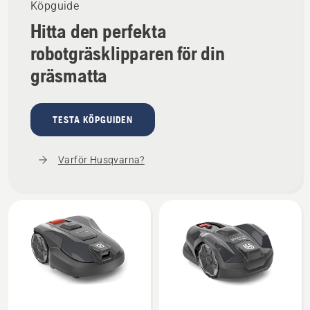
Köpguide
av
5
5
Hitta den perfekta
robotgräsklipparen för din
gräsmatta
TESTA KÖPGUIDEN
Varför Husqvarna?