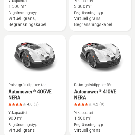
Ytkapacitet
Ytkapacitet
om
om
1 500 m²
3 300 m²
Automower®
Automower®
Begränsningstyp
Begränsningstyp
Virtuell gräns,
Virtuell gräns,
310E
320 NERA,
Begränsningskabel
Begränsningskabel
NERA,
produktbetyg
produktbetyg
4
3.9
av
av
5
5
Robotgräsklippare för
Robotgräsklippare för
Se
Se
hemmabruk
hemmabruk
Automower® 405VE
Automower® 410VE
mer
mer
NERA
NERA
information
information
4.0
(3)
4.2
(9)
om
om
Ytkapacitet
Ytkapacitet
Automower®
Automower®
900 m²
1 500 m²
405VE
410VE
Begränsningstyp
Begränsningstyp
Virtuell gräns
Virtuell gräns
NERA,
NERA,