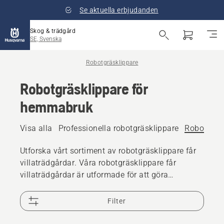
Se aktuella erbjudanden
Skog & trädgård
SE, Svenska
Robotgräsklippare
Robotgräsklippare för
hemmabruk
Visa alla
Professionella robotgräsklippare
Robotgräs
Utforska vårt sortiment av robotgräsklippare får
villaträdgårdar. Våra robotgräsklippare får
villaträdgårdar är utformade för att göra
gräsklippningen enkel och effektiv. Perfekt för
alla trädgårdar, oavsett storlek och form. De här
Filter
innovativa klipparna garanterar en vackert
underhållen gräsmatta med minimal