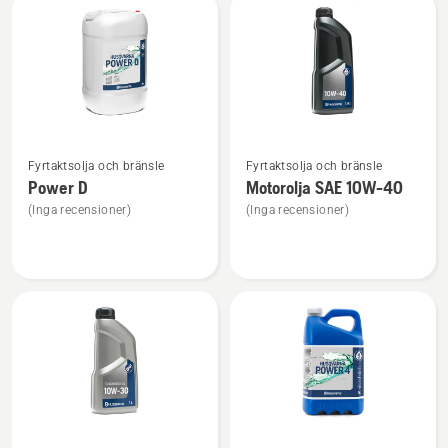
Power
2
Se
Se
Fyrtaktsolja och bränsle
Fyrtaktsolja och bränsle
mer
mer
Power D
Motorolja SAE 10W-40
information
information
(Inga recensioner)
(Inga recensioner)
om
om
Power
Motorolja
D
SAE 10W-
40
Se
Se