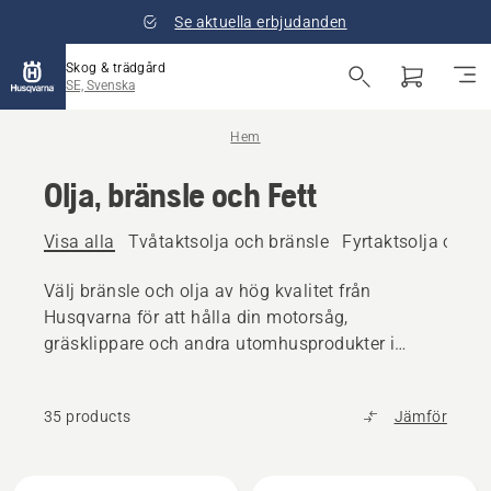
Se aktuella erbjudanden
Skog & trädgård
SE, Svenska
Hem
Olja, bränsle och Fett
Visa alla
Tvåtaktsolja och bränsle
Fyrtaktsolja och b
Välj bränsle och olja av hög kvalitet från
Husqvarna för att hålla din motorsåg,
gräsklippare och andra utomhusprodukter i
toppskick.
35 products
Jämför
Alla