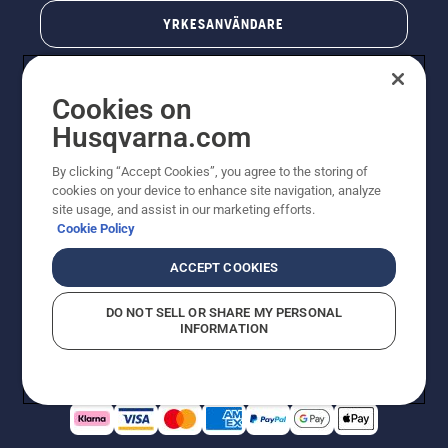
YRKESANVÄNDARE
Cookies on
Husqvarna.com
By clicking “Accept Cookies”, you agree to the storing of
cookies on your device to enhance site navigation, analyze
site usage, and assist in our marketing efforts.
Cookie Policy
© Husqvarna AB (publ). All rights reserved. Priserna
som visas är rekommenderade cirkapriser. Alla angivna
ACCEPT COOKIES
priser är rekommenderade försäljningspriser (inkl.
moms) om inte produkten är tillgänglig för direkt köp.
DO NOT SELL OR SHARE MY PERSONAL
Cookiepolicy
Användningsvillkor
Sekretessmeddelande
INFORMATION
Företagsinformation
Rapportera misstänkta överträdelser