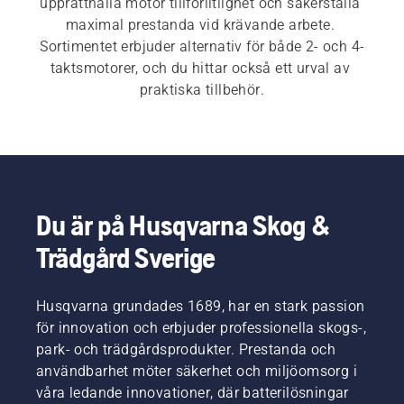
upprätthålla motor tillförlitlighet och säkerställa 
maximal prestanda vid krävande arbete. 
Sortimentet erbjuder alternativ för både 2- och 4-
taktsmotorer, och du hittar också ett urval av 
praktiska tillbehör.
Du är på Husqvarna Skog &
Trädgård Sverige
Husqvarna grundades 1689, har en stark passion
för innovation och erbjuder professionella skogs-,
park- och trädgårdsprodukter. Prestanda och
användbarhet möter säkerhet och miljöomsorg i
våra ledande innovationer, där batterilösningar