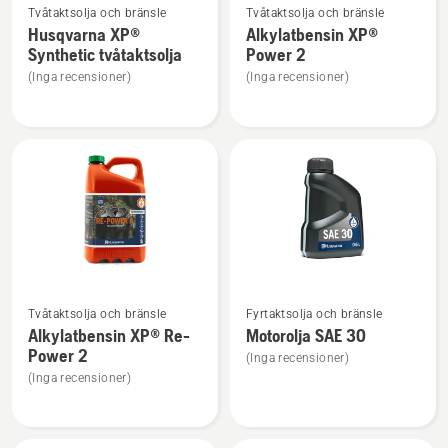
Tvåtaktsolja och bränsle
Tvåtaktsolja och bränsle
mer
mer
Husqvarna XP®
Alkylatbensin XP®
information
information
Synthetic tvåtaktsolja
Power 2
om
om
(Inga recensioner)
(Inga recensioner)
Husqvarna
Alkylatbensin
XP®
XP®
Synthetic
Power
tvåtaktsolja
2
Se
Se
Tvåtaktsolja och bränsle
Fyrtaktsolja och bränsle
mer
mer
Alkylatbensin XP® Re-
Motorolja SAE 30
information
information
Power 2
(Inga recensioner)
om
om
(Inga recensioner)
Alkylatbensin
Motorolja
XP®
SAE 30
Re-