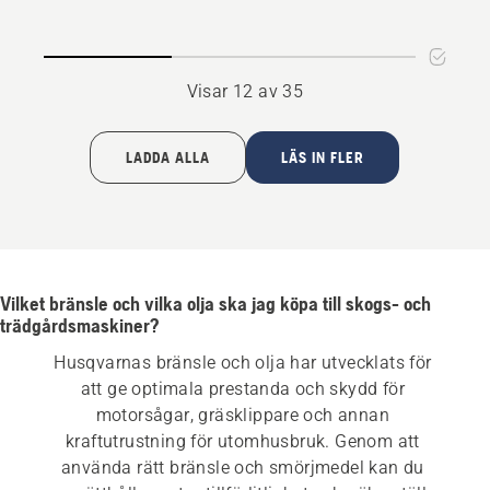
4
Visar 12 av 35
LADDA ALLA
LÄS IN FLER
Vilket bränsle och vilka olja ska jag köpa till skogs- och
trädgårdsmaskiner?
Husqvarnas bränsle och olja har utvecklats för 
att ge optimala prestanda och skydd för 
motorsågar, gräsklippare och annan 
kraftutrustning för utomhusbruk. Genom att 
använda rätt bränsle och smörjmedel kan du 