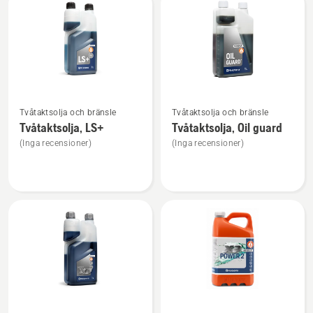
produkter
Se
Se
Tvåtaktsolja och bränsle
Tvåtaktsolja och bränsle
mer
mer
Tvåtaktsolja, LS+
Tvåtaktsolja, Oil guard
information
information
(Inga recensioner)
(Inga recensioner)
om
om
Tvåtaktsolja,
Tvåtaktsolja,
LS+
Oil
guard
Se
Se