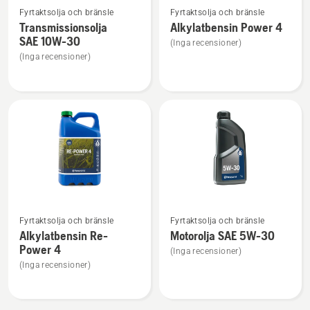
Fyrtaktsolja och bränsle
Fyrtaktsolja och bränsle
mer
mer
Transmissionsolja
Alkylatbensin Power 4
information
information
SAE 10W-30
(Inga recensioner)
om
om
(Inga recensioner)
Transmissionsolja
Alkylatbensin
SAE 10W-
Power
30
4
Se
Se
Fyrtaktsolja och bränsle
Fyrtaktsolja och bränsle
mer
mer
Alkylatbensin Re-
Motorolja SAE 5W-30
information
information
Power 4
(Inga recensioner)
om
om
(Inga recensioner)
Alkylatbensin
Motorolja
Re-
SAE 5W-
Power
30