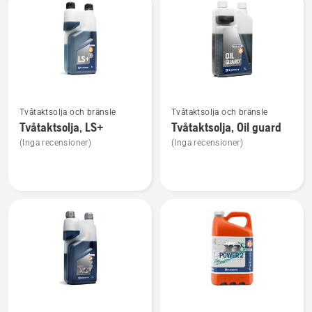
produkter
Se
Se
Tvåtaktsolja och bränsle
Tvåtaktsolja och bränsle
mer
mer
Tvåtaktsolja, LS+
Tvåtaktsolja, Oil guard
information
information
(Inga recensioner)
(Inga recensioner)
om
om
Tvåtaktsolja,
Tvåtaktsolja,
LS+
Oil
guard
Se
Se