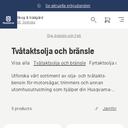
Se aktuella erbjudanden
Skog & trädgård
SE, Svenska
Olja, bränsle och Fett
Tvåtaktsolja och bränsle
Visa alla
Tvåtaktsolja och bränsle
Fyrtaktsolja och b
Utforska vårt sortiment av olja- och tvåtakts-
bensin för motorsågar, trimmers och annan
utomhusutrustning som hjälper din Husqvarna-
produkt att bibehålla topprestanda.
5 products
Jämför
Alla