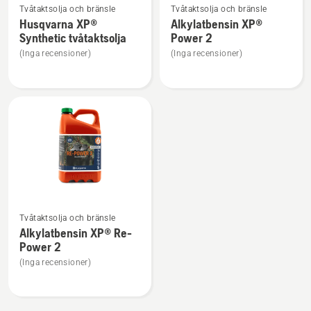
Tvåtaktsolja och bränsle
Tvåtaktsolja och bränsle
mer
mer
Husqvarna XP®
Alkylatbensin XP®
information
information
Synthetic tvåtaktsolja
Power 2
om
om
(Inga recensioner)
(Inga recensioner)
Husqvarna
Alkylatbensin
XP®
XP®
Synthetic
Power
tvåtaktsolja
2
Se
Tvåtaktsolja och bränsle
mer
Alkylatbensin XP® Re-
information
Power 2
om
(Inga recensioner)
Alkylatbensin
XP®
Re-