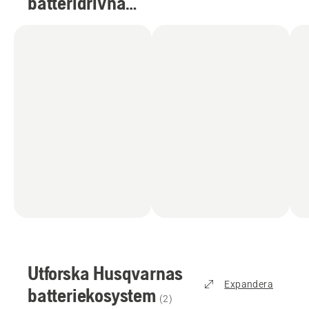
batteridrivna
produkter
(
4
)
Utforska Husqvarnas
Expandera
batteriekosystem
(
2
)