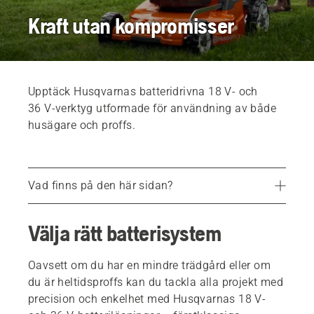
Kraft utan kompromisser
Upptäck Husqvarnas batteridrivna 18 V- och
36 V-verktyg utformade för användning av både
husägare och proffs.
Vad finns på den här sidan?
Välja rätt batterisystem
Välja rätt batterisystem
Med enastående flexibilitet. Ett batterisystem. Fler än 100 produkter.
Batterikraft du kan lita på
Oavsett om du har en mindre trädgård eller om
du är heltidsproffs kan du tackla alla projekt med
Är batteridrivet det rätta valet?
precision och enkelhet med Husqvarnas 18 V-
Husqvarnas BLi-X 36 V batteriproduktserie