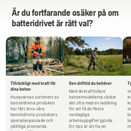
Är du fortfarande osäker på om
batteridrivet är rätt val?
Tillräckligt med kraft för
Den drifttid du behöver
T
dina behov
Med de kraftfullare
I
Husqvarnas sortiment av
batterimodellerna räcker
i
batteridrivna produkter
det ofta med en laddning
k
har fått ärva våra
för att få de flesta
s
bensindrivna produkters
vardagliga
b
specialanpassade och
arbetsuppgifter gjorda.
l
pålitliga prestanda.
Ett tips är att ha en
m