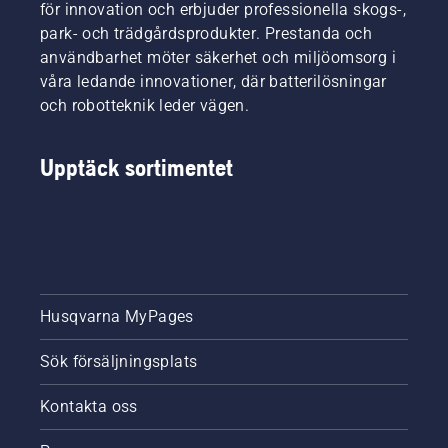
än
för innovation och erbjuder professionella skogs-,
Boccia
någonsin
park- och trädgårdsprodukter. Prestanda och
eller på
– helt
användbarhet möter säkerhet och miljöomsorg i
en bra
utan
bok i
våra ledande innovationer, där batterilösningar
begränsningskablar
skuggan.
och
och robotteknik leder vägen.
krånglig
installation.
Upptäck sortimentet
Husqvarna MyPages
Sök försäljningsplats
Kontakta oss