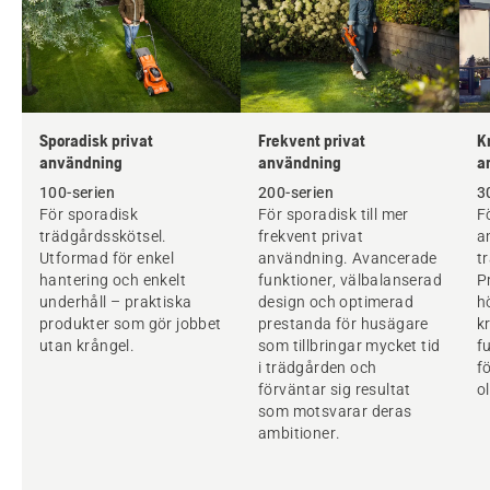
Sporadisk privat
Frekvent privat
K
användning
användning
a
100-serien
200-serien
3
För sporadisk
För sporadisk till mer
F
trädgårdsskötsel.
frekvent privat
a
Utformad för enkel
användning. Avancerade
t
hantering och enkelt
funktioner, välbalanserad
P
underhåll – praktiska
design och optimerad
h
produkter som gör jobbet
prestanda för husägare
k
utan krångel.
som tillbringar mycket tid
f
i trädgården och
f
förväntar sig resultat
o
som motsvarar deras
ambitioner.