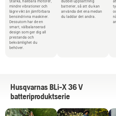
Starka, hållbara motorer,
dubbel uppsättning
a
mindre vibrationer och
batterier, så att du kan
t
lägre vikt än jämförbara
använda det ena medan
o
bensindrivna maskiner.
du laddar det andra.
n
Dessutom har de en
a
smart, välbalanserad
design som ger dig all
prestanda och
bekvämlighet du
behöver.
Husqvarnas BLi-X 36 V
batteriproduktserie