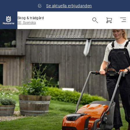
Se aktuella erbjudanden
Skog & trädgård
SE, Svenska
Batteridrivna produkter