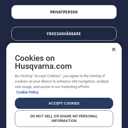
PRIVATPERSON
YRKESANVÄNDARE
Cookies on
Husqvarna.com
By clicking “Accept Cookies”, you agree to the storing of
cookies on your device to enhance site navigation, analyze
site usage, and assist in our marketing efforts.
Cookie Policy
© Husqvarna AB (publ). All rights reserved. Priserna
som visas är rekommenderade cirkapriser. Alla angivna
ACCEPT COOKIES
priser är rekommenderade försäljningspriser (inkl.
moms) om inte produkten är tillgänglig för direkt köp.
DO NOT SELL OR SHARE MY PERSONAL
Cookiepolicy
Användningsvillkor
Sekretessmeddelande
INFORMATION
Företagsinformation
Rapportera misstänkta överträdelser