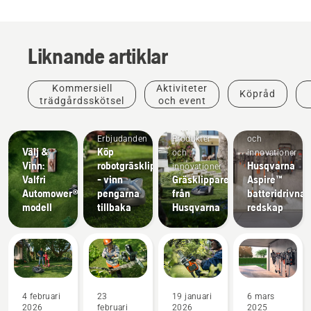
Liknande artiklar
Kommersiell
Aktiviteter
Köpråd
trädgårdsskötsel
och event
Produkter
Erbjudanden
Produkter
och
Välj &
Köp
och
innovationer
Vinn:
robotgräsklippare
Husqvarna
innovationer
Valfri
- vinn
Gräsklippare
Aspire™
Automower®-
pengarna
från
batteridrivna
modell
tillbaka
Husqvarna
redskap
4 februari
23
19 januari
6 mars
2026
februari
2026
2025