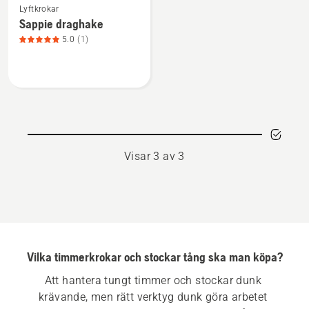
Lyftkrokar
mer
Sappie draghake
information
5.0
(1)
om
Sappie
draghake,
produktbetyg
5
av
5
Visar 3 av 3
Vilka timmerkrokar och stockar tång ska man köpa?
Att hantera tungt timmer och stockar dunk 
krävande, men rätt verktyg dunk göra arbetet 