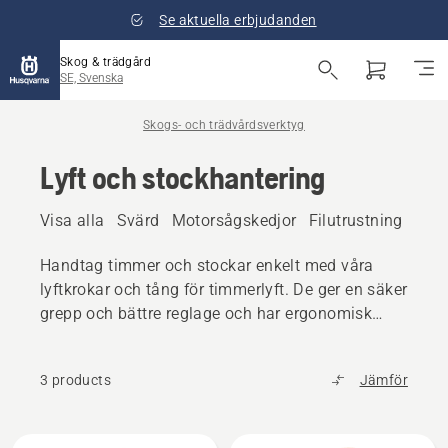
Se aktuella erbjudanden
Skog & trädgård
SE, Svenska
Skogs- och trädvårdsverktyg
Lyft och stockhantering
Visa alla
Svärd
Motorsågskedjor
Filutrustning
Yxo
Handtag timmer och stockar enkelt med våra
lyftkrokar och tång för timmerlyft. De ger en säker
grepp och bättre reglage och har ergonomisk
design.
3 products
Jämför
Alla