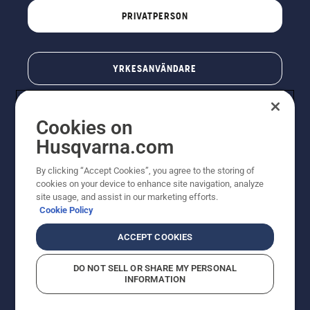
PRIVATPERSON
YRKESANVÄNDARE
Cookies on
Husqvarna.com
By clicking “Accept Cookies”, you agree to the storing of
cookies on your device to enhance site navigation, analyze
site usage, and assist in our marketing efforts.
Cookie Policy
© Husqvarna AB (publ). All rights reserved. Priserna
som visas är rekommenderade cirkapriser. Alla angivna
ACCEPT COOKIES
priser är rekommenderade försäljningspriser (inkl.
moms) om inte produkten är tillgänglig för direkt köp.
DO NOT SELL OR SHARE MY PERSONAL
Cookiepolicy
Användningsvillkor
Sekretessmeddelande
INFORMATION
Företagsinformation
Rapportera misstänkta överträdelser