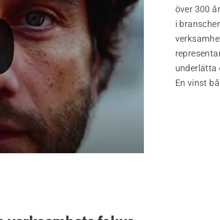
över 300 å
i bransche
verksamhet 
representan
underlätta 
En vinst bå