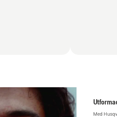
Utformad
Med Husqva