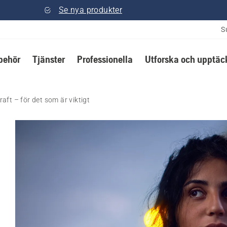
Se nya produkter
S
lbehör
Tjänster
Professionella
Utforska och upptäc
raft – för det som är viktigt