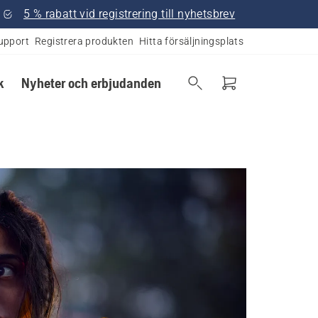
5 % rabatt vid registrering till nyhetsbrev
upport
Registrera produkten
Hitta försäljningsplats
k
Nyheter och erbjudanden