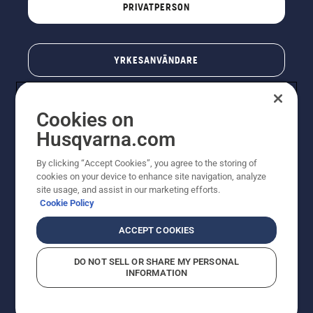
PRIVATPERSON
YRKESANVÄNDARE
Cookies on
Husqvarna.com
By clicking “Accept Cookies”, you agree to the storing of
cookies on your device to enhance site navigation, analyze
site usage, and assist in our marketing efforts.
Cookie Policy
© Husqvarna AB (publ). All rights reserved. Priserna
som visas är rekommenderade cirkapriser. Alla angivna
ACCEPT COOKIES
priser är rekommenderade försäljningspriser (inkl.
moms) om inte produkten är tillgänglig för direkt köp.
DO NOT SELL OR SHARE MY PERSONAL
Cookiepolicy
Användningsvillkor
Sekretessmeddelande
INFORMATION
Företagsinformation
Rapportera misstänkta överträdelser