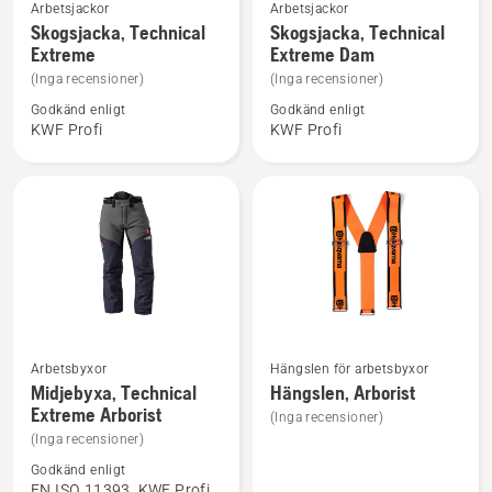
Se
Se
Arbetsjackor
Arbetsjackor
mer
mer
Skogsjacka, Technical
Skogsjacka, Technical
Extreme
Extreme Dam
information
information
om
om
(Inga recensioner)
(Inga recensioner)
Skogsjacka,
Skogsjacka,
Godkänd enligt
Godkänd enligt
KWF Profi
KWF Profi
Technical
Technical
Extreme
Extreme
Dam
Se
Se
Arbetsbyxor
Hängslen för arbetsbyxor
mer
mer
Midjebyxa, Technical
Hängslen, Arborist
Extreme Arborist
information
information
(Inga recensioner)
om
om
(Inga recensioner)
Midjebyxa,
Hängslen,
Godkänd enligt
EN ISO 11393, KWF Profi