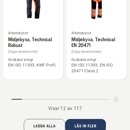
5
Arbetsbyxor
Arbetsbyxor
Se
Se
Midjebyxa, Technical
Midjebyxa, Technical
mer
mer
Robust
EN 20471
information
information
(Inga recensioner)
(Inga recensioner)
om
om
Godkänd enligt
Godkänd enligt
Midjebyxa,
Midjebyxa,
EN ISO 11393, KWF Profi
EN ISO 11393, EN ISO
Technical
Technical
20471 Class 2
Robust
EN 20471
Visar 12 av 117
LADDA ALLA
LÄS IN FLER