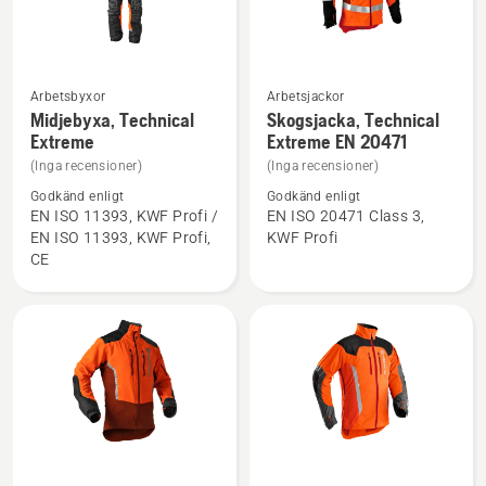
Arbetsbyxor
Arbetsjackor
Se
Se
Midjebyxa, Technical
Skogsjacka, Technical
mer
mer
Extreme
Extreme EN 20471
information
information
(Inga recensioner)
(Inga recensioner)
om
om
Godkänd enligt
Godkänd enligt
Midjebyxa,
Skogsjacka,
EN ISO 11393, KWF Profi /
EN ISO 20471 Class 3,
EN ISO 11393, KWF Profi,
KWF Profi
Technical
Technical
CE
Extreme
Extreme
EN 20471