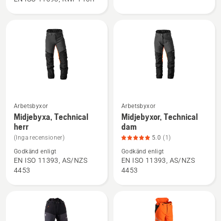
Technical
Arborist
Extreme
Arborist
Arbetsbyxor
Arbetsbyxor
Se
Se
Midjebyxa, Technical
Midjebyxor, Technical
mer
mer
herr
dam
information
information
(Inga recensioner)
5.0
(1)
om
om
Godkänd enligt
Godkänd enligt
Midjebyxa,
Midjebyxor,
EN ISO 11393, AS/NZS
EN ISO 11393, AS/NZS
Technical
Technical
4453
4453
herr
dam,
produktbetyg
5
av