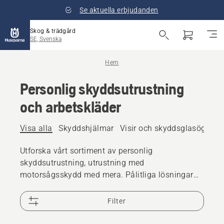
Se aktuella erbjudanden
Skog & trädgård
SE, Svenska
Hem
Personlig skyddsutrustning
och arbetskläder
Visa alla
Skyddshjälmar
Visir och skyddsglasögon
Utforska vårt sortiment av personlig
skyddsutrustning, utrustning med
motorsågsskydd med mera. Pålitliga lösningar
av hög kvalitet som ser till att du är redo för alla
utmaningar.
Filter