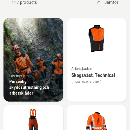
117 products
Jämför
Alla
produkter
Se
Arbetsjackor
mer
Skogsväst, Technical
Läs mer om
information
Personlig
(Inga recensioner)
om
skyddsutrustning och
Skogsväst,
arbetskläder
Technical