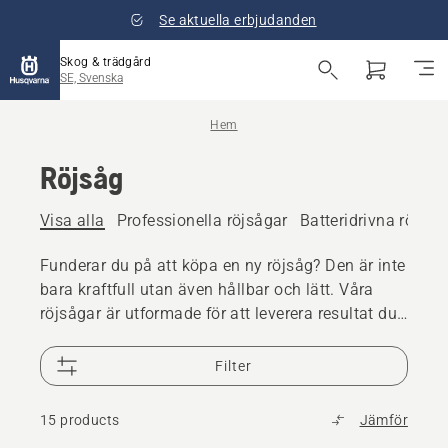
Se aktuella erbjudanden
Skog & trädgård
SE, Svenska
Hem
Röjsåg
Visa alla
Professionella röjsågar
Batteridrivna röjsåg
Funderar du på att köpa en ny röjsåg? Den är inte
bara kraftfull utan även hållbar och lätt. Våra
röjsågar är utformade för att leverera resultat du
kan vara stolt över. Se både våra batteri- och
bensinmodeller.
Filter
15 products
Jämför