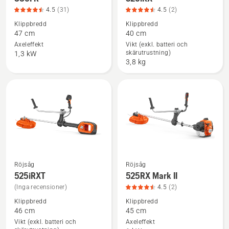
mer
mer
4.5
(31)
4.5
(2)
information
information
Klippbredd
Klippbredd
om
om
47 cm
40 cm
336FR,
520iRX,
Axeleffekt
Vikt (exkl. batteri och
skärutrustning)
produktbetyg
produktbetyg
1,3 kW
3,8 kg
4.5
4.5
av
av
5
5
Röjsåg
Röjsåg
Se
Se
525iRXT
525RX Mark II
mer
mer
(Inga recensioner)
4.5
(2)
information
information
Klippbredd
Klippbredd
om
om
46 cm
45 cm
525iRXT
525RX
Vikt (exkl. batteri och
Axeleffekt