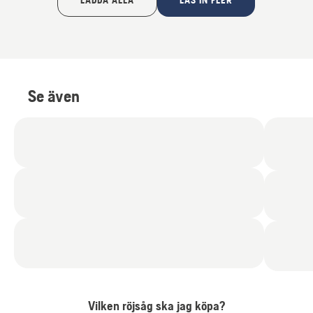
LADDA ALLA
LÄS IN FLER
Se även
Vilken röjsåg ska jag köpa?