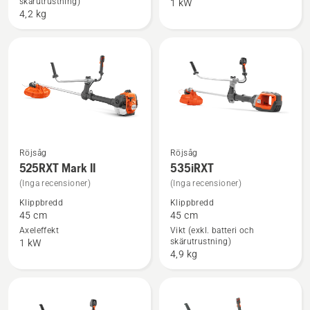
skärutrustning)
Mark
1 kW
4,2 kg
II,
produktbetyg
4.5
av
5
Röjsåg
Röjsåg
Se
Se
525RXT Mark II
535iRXT
mer
mer
(Inga recensioner)
(Inga recensioner)
information
information
Klippbredd
Klippbredd
om
om
45 cm
45 cm
525RXT
535iRXT
Axeleffekt
Vikt (exkl. batteri och
skärutrustning)
Mark
1 kW
4,9 kg
II