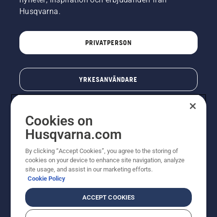
Husqvarna.
PRIVATPERSON
YRKESANVÄNDARE
Cookies on
Husqvarna.com
By clicking “Accept Cookies”, you agree to the storing of
cookies on your device to enhance site navigation, analyze
site usage, and assist in our marketing efforts.
Cookie Policy
© Husqvarna AB (publ). All rights reserved. Priserna
som visas är rekommenderade cirkapriser. Alla angivna
ACCEPT COOKIES
priser är rekommenderade försäljningspriser (inkl.
moms) om inte produkten är tillgänglig för direkt köp.