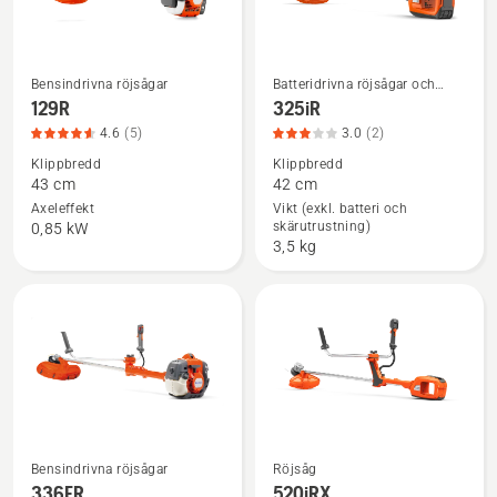
Bensindrivna röjsågar
Batteridrivna röjsågar och
Se
Se
elektriska röjsågar
129R
325iR
mer
mer
4.6
(5)
3.0
(2)
information
information
Klippbredd
Klippbredd
om
om
43 cm
42 cm
129R,
325iR,
Axeleffekt
Vikt (exkl. batteri och
skärutrustning)
produktbetyg
produktbetyg
0,85 kW
3,5 kg
4.6
3
av
av
5
5
Bensindrivna röjsågar
Röjsåg
Se
Se
336FR
520iRX