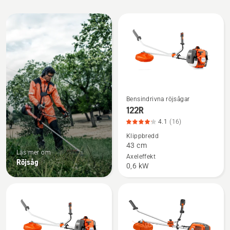
Alla
produkter
Bensindrivna röjsågar
Se
122R
mer
4.1
(16)
information
Klippbredd
om
43 cm
122R,
Läs mer om
Axeleffekt
Röjsåg
produktbetyg
0,6 kW
4.1
av
5