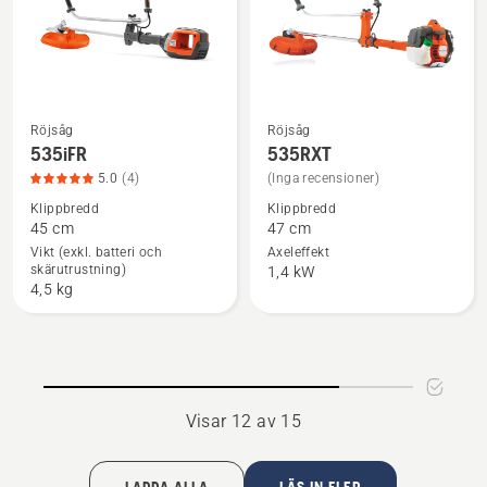
Röjsåg
Röjsåg
Se
Se
535iFR
535RXT
mer
mer
5.0
(4)
(Inga recensioner)
information
information
Klippbredd
Klippbredd
om
om
45 cm
47 cm
535iFR,
535RXT
Vikt (exkl. batteri och
Axeleffekt
skärutrustning)
produktbetyg
1,4 kW
4,5 kg
5
av
5
Visar 12 av 15