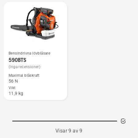
av
5
Bensindrivna lövblåsare
Se
590BTS
mer
(Inga recensioner)
information
Maximal blåskraft
om
56 N
590BTS
Vikt
11,9 kg
Visar 9 av 9