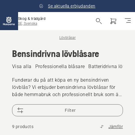
Se aktuella erbjudanden
Skog & trädgård
SE, Svenska
Lövblåsar
Bensindrivna lövblåsare
Visa alla
Professionella blåsare
Batteridrivna lövblås
Funderar du på att köpa en ny bensindriven
lövblås? Vi erbjuder bensindrivna lövblåsar för
både hemmabruk och professionellt bruk som är
perfekta för att hålla utomhusytor prydliga. De
här kraftfulla lövblåsarna finns i både handhållna
Filter
och ryggburna varianter.
9 products
Jämför