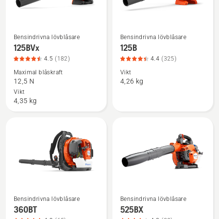
Bensindrivna lövblåsare
Bensindrivna lövblåsare
Se
Se
125BVx
125B
mer
mer
4.5
(182)
4.4
(325)
information
information
Maximal blåskraft
Vikt
om
om
12,5 N
4,26 kg
125BVx,
125B,
Vikt
produktbetyg
produktbetyg
4,35 kg
4.5
4.4
av
av
5
5
Bensindrivna lövblåsare
Bensindrivna lövblåsare
Se
Se
360BT
525BX
mer
mer