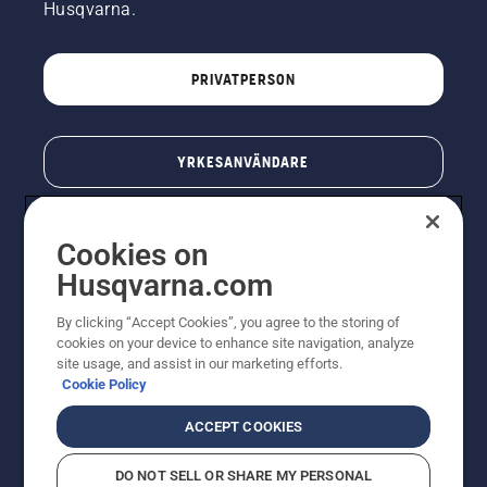
Husqvarna.
PRIVATPERSON
YRKESANVÄNDARE
Cookies on
Husqvarna.com
By clicking “Accept Cookies”, you agree to the storing of
cookies on your device to enhance site navigation, analyze
site usage, and assist in our marketing efforts.
Cookie Policy
© Husqvarna AB (publ). All rights reserved. Priserna
som visas är rekommenderade cirkapriser. Alla angivna
ACCEPT COOKIES
priser är rekommenderade försäljningspriser (inkl.
moms) om inte produkten är tillgänglig för direkt köp.
DO NOT SELL OR SHARE MY PERSONAL
Cookiepolicy
Användningsvillkor
Sekretessmeddelande