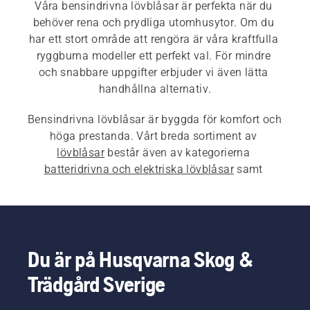
Våra bensindrivna lövblåsar är perfekta när du 
behöver rena och prydliga utomhusytor. Om du 
har ett stort område att rengöra är våra kraftfulla 
ryggburna modeller ett perfekt val. För mindre 
och snabbare uppgifter erbjuder vi även lätta 
Bensindrivna lövblåsar är byggda för komfort och 
höga prestanda. Vårt breda sortiment av 
lövblåsar
 består även av kategorierna 
batteridrivna och elektriska lövblåsar
 samt 
professionella lövblåsar
.
Du är på Husqvarna Skog &
Trädgård Sverige