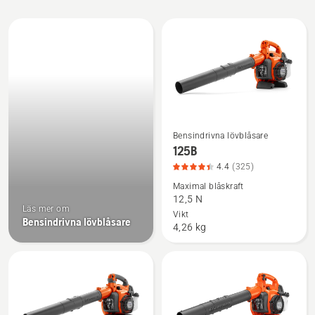
Alla
produkter
Bensindrivna lövblåsare
Se
125B
mer
4.4
(325)
information
Maximal blåskraft
om
12,5 N
125B,
Läs mer om
Vikt
Bensindrivna lövblåsare
produktbetyg
4,26 kg
4.4
av
5