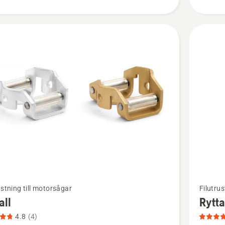
Se
ustning till motorsågar
Filutrus
mer
all
Rytta
tion
informat
4.8
(4)
om