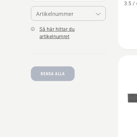
2-
3.5 / 
i-
Artikelnummer
1
filmall
Så här hittar du
artikelnumret
RENSA ALLA