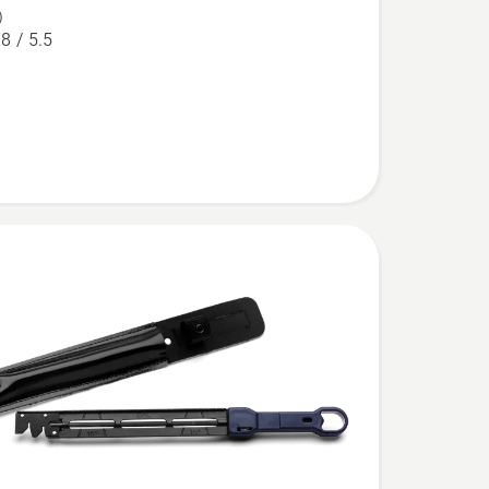
)
ll,
.8 / 5.5
betyg