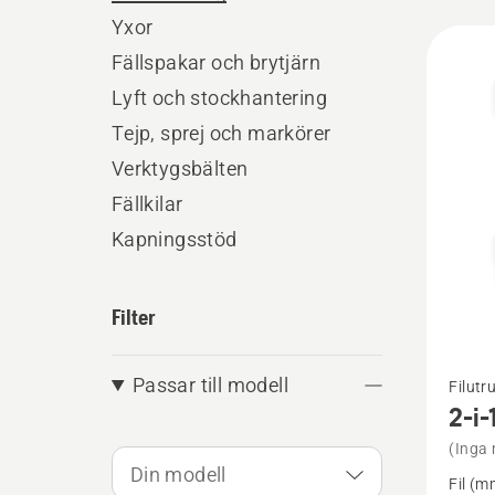
Yxor
Alla
Fällspakar och brytjärn
produ
Lyft och stockhantering
Tejp, sprej och markörer
Verktygsbälten
Fällkilar
Kapningsstöd
Filter
Se
Passar till modell
Filutr
mer
2-i-
informa
(Inga 
om
Din modell
Fil (m