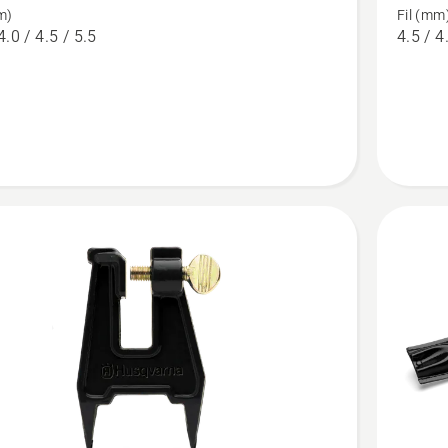
m)
Fil (mm
Ryttarma
4.0 / 4.5 / 5.5
4.5 / 4
tbetyg
produkt
4
av
5