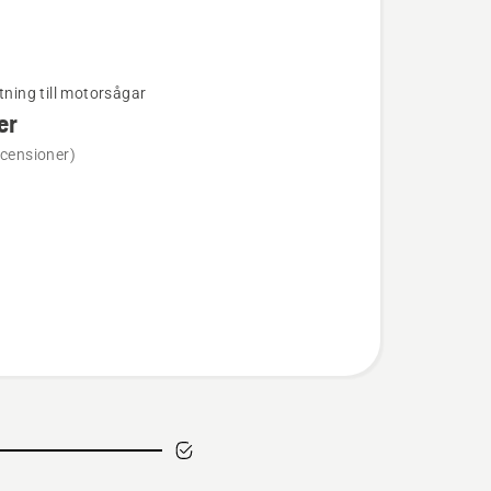
tning till motorsågar
er
ion
ecensioner)