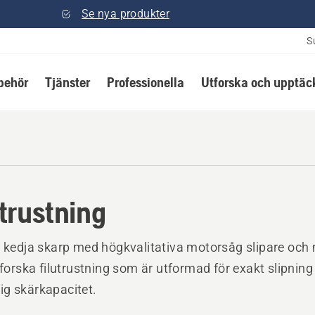
Se nya produkter
S
lbehör
Tjänster
Professionella
Utforska och upptäc
utrustning
n kedja skarp med högkvalitativa motorsåg slipare och
Utforska filutrustning som är utformad för exakt slipning
itlig skärkapacitet.