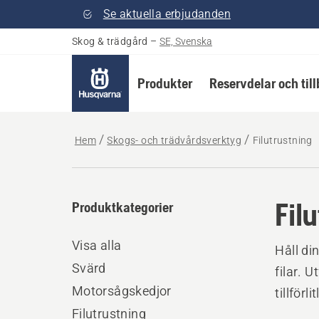
Se aktuella erbjudanden
Skog & trädgård
–
SE, Svenska
Produkter
Reservdelar och til
Hem
Skogs- och trädvårdsverktyg
Filutrustning
Fil
Produktkategorier
Visa alla
Håll di
Svärd
filar. 
Motorsågskedjor
tillförl
Filutrustning