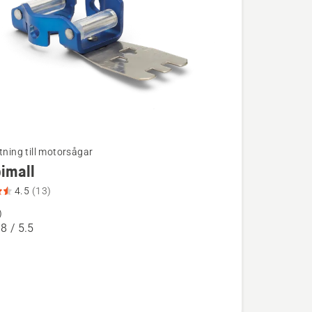
tning till motorsågar
imall
ion
4.5
(13)
)
ll,
.8 / 5.5
betyg