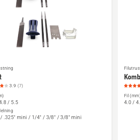
Se
ustning
Filutrus
mer
t
Komb
tion
informat
3.9
(7)
om
m)
Fil (mm
Kombima
4.8 / 5.5
4.0 / 4
tbetyg
produkt
delning
/ .325" mini / 1/4" / 3/8" / 3/8" mini
4.5
av
5