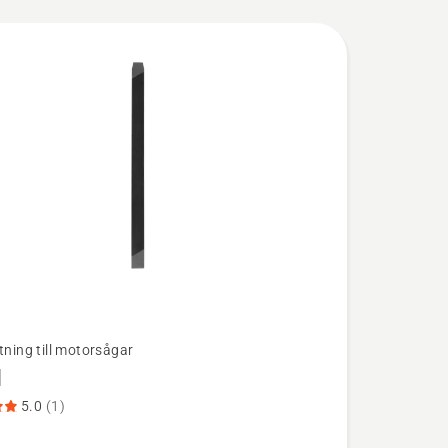
tning till motorsågar
l
ion
5.0
(1)