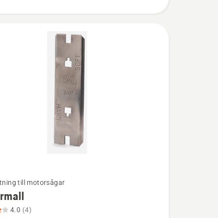
tning till motorsågar
rmall
ion
4.0
(4)