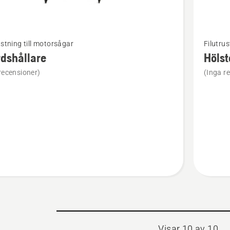
Se
ustning till motorsågar
Filutrus
mer
dshållare
Hölst
tion
informat
recensioner)
(Inga r
om
ållare
Hölster
Visar 10 av 10