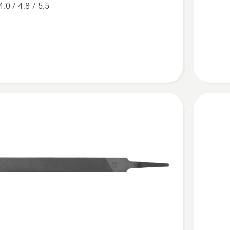
Flatfil,
4.0 / 4.8 / 5.5
produkt
5
av
5