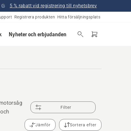
5 % rabatt vid registrering till nyhetsbrev
upport
Registrera produkten
Hitta försäljningsplats
k
Nyheter och erbjudanden
 motorsåg
Filter
 och
Jämför
Sortera efter