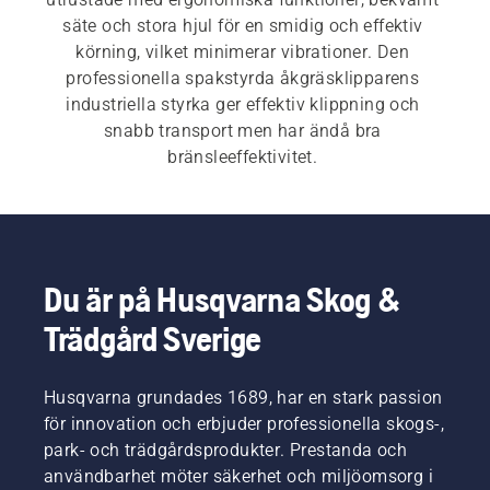
säte och stora hjul för en smidig och effektiv 
körning, vilket minimerar vibrationer. Den 
professionella spakstyrda åkgräsklipparens 
industriella styrka ger effektiv klippning och 
snabb transport men har ändå bra 
bränsleeffektivitet. 
Husqvarnas robusta professionella spakstyrda 
åkgräsklippare klarar alla tuffa gräsmattor – från 
välskötta till besvärliga områden, från sluttningar 
Du är på Husqvarna Skog &
till högt gräs. Utforska och jämför alla våra 
Trädgård Sverige
spakstyrda åkgräsklippare
.
Husqvarna grundades 1689, har en stark passion
för innovation och erbjuder professionella skogs-,
park- och trädgårdsprodukter. Prestanda och
användbarhet möter säkerhet och miljöomsorg i