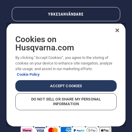
YRKESANVÄNDARE
Cookies on
Husqvarna.com
By clicking “Accept Cookies”, you agree to the storing of
cookies on your device to enhance site navigation, analyze
site usage, and assist in our marketing efforts.
Cookie Policy
© Husqvarna AB (publ). All rights reserved. Priserna
som visas är rekommenderade cirkapriser. Alla angivna
ACCEPT COOKIES
priser är rekommenderade försäljningspriser (inkl.
moms) om inte produkten är tillgänglig för direkt köp.
DO NOT SELL OR SHARE MY PERSONAL
Cookiepolicy
Användningsvillkor
Sekretessmeddelande
INFORMATION
Företagsinformation
Rapportera misstänkta överträdelser