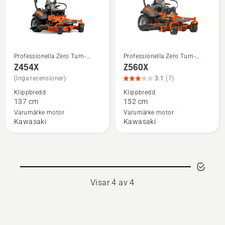
Professionella Zero Turn-
Professionella Zero Turn-
Se
Se
klippare
klippare
Z454X
Z560X
mer
mer
(Inga recensioner)
3.1
(7)
information
information
Klippbredd
Klippbredd
om
om
137 cm
152 cm
Z454X
Z560X,
Varumärke motor
Varumärke motor
produktbetyg
Kawasaki
Kawasaki
3.1
av
5
Visar 4 av 4