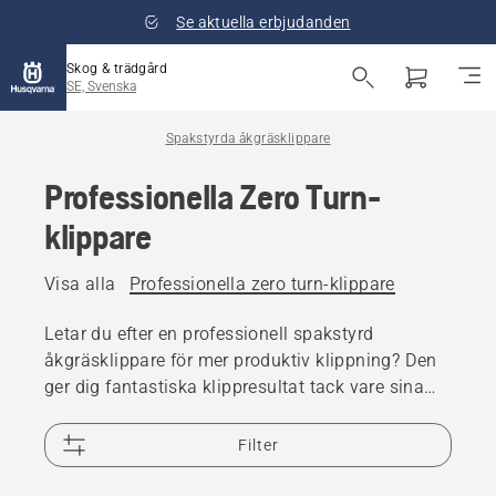
Se aktuella erbjudanden
Skog & trädgård
SE, Svenska
Spakstyrda åkgräsklippare
Professionella Zero Turn-
klippare
Visa alla
Professionella zero turn-klippare
Letar du efter en professionell spakstyrd
åkgräsklippare för mer produktiv klippning? Den
ger dig fantastiska klippresultat tack vare sina
skarpa 180-graderssvängar som inte lämnar
något oklippt gräs. Utforska våra professionella
Filter
spakstyrda åkgräsklippare utvecklade för
krävande professionell användning.