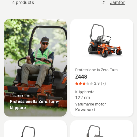
4 products
Jämför
Alla
produkter
Professionella Zero Turn-
Se
klippare
Z448
mer
2.9
(7)
information
Klippbredd
om
Läs mer om
122 cm
Z448,
Professionella Zero Turn-
Varumärke motor
klippare
produktbetyg
Kawasaki
2.9
av
5