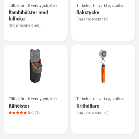
Tillbehör till verktygsbälten
Tillbehör till verktygsbälten
mer
mer
Kombihölster med
Bakstycke
information
information
kilficka
(Inga recensioner)
om
om
(Inga recensioner)
Kombihölster
Bakstycke
med
kilficka
Se
Se
Tillbehör till verktygsbälten
Tillbehör till verktygsbälten
mer
mer
Kilhölster
Krithållare
information
information
5.0
(1)
(Inga recensioner)
om
om
Kilhölster,
Krithållare
produktbetyg
5