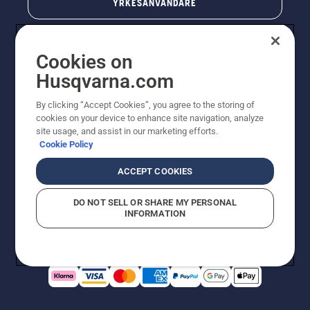
YRKESANVÄNDARE
Cookies on
Husqvarna.com
By clicking “Accept Cookies”, you agree to the storing of
cookies on your device to enhance site navigation, analyze
site usage, and assist in our marketing efforts.
Cookie Policy
© Husqvarna AB (publ). All rights reserved. Priserna
som visas är rekommenderade cirkapriser. Alla angivna
ACCEPT COOKIES
priser är rekommenderade försäljningspriser (inkl.
moms) om inte produkten är tillgänglig för direkt köp.
DO NOT SELL OR SHARE MY PERSONAL
Cookiepolicy
Användningsvillkor
Sekretessmeddelande
INFORMATION
Företagsinformation
Rapportera misstänkta överträdelser