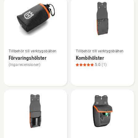
av
5
Se
Se
Tillbehör till verktygsbälten
Tillbehör till verktygsbälten
mer
mer
Förvaringshölster
Kombihölster
information
information
(Inga recensioner)
5.0
(1)
om
om
Förvaringshölster
Kombihölster,
produktbetyg
5
av
5
Se
Se