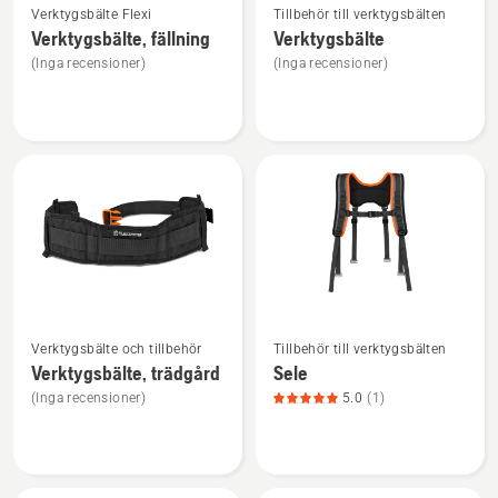
Verktygsbälte Flexi
Tillbehör till verktygsbälten
mer
mer
Verktygsbälte, fällning
Verktygsbälte
information
information
(Inga recensioner)
(Inga recensioner)
om
om
Verktygsbälte,
Verktygsbälte
fällning
Se
Se
Verktygsbälte och tillbehör
Tillbehör till verktygsbälten
mer
mer
Verktygsbälte, trädgård
Sele
information
information
(Inga recensioner)
5.0
(1)
om
om
Verktygsbälte,
Sele,
trädgård
produktbetyg
5