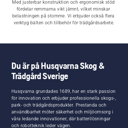
Med justerbar konstruktion och ergonomisk stöd 
fördelar remmarna vikt jämnt, vilket minskar 
belastningen på stomme. Vi erbjuder också flera 
verktyg bälten och tillbehör för trädgårdsarbete.
Du är på Husqvarna Skog &
Trädgård Sverige
Husqvarna grundades 1689, har en stark passion
för innovation och erbjuder professionella skogs-,
park- och trädgårdsprodukter. Prestanda och
användbarhet möter säkerhet och miljöomsorg i
våra ledande innovationer, där batterilösningar
och robotteknik leder vägen.