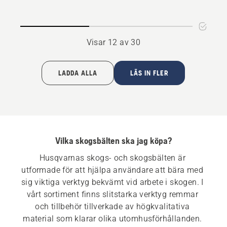
av
5
Visar 12 av 30
LADDA ALLA
LÄS IN FLER
Vilka skogsbälten ska jag köpa?
Husqvarnas skogs- och skogsbälten är 
utformade för att hjälpa användare att bära med 
sig viktiga verktyg bekvämt vid arbete i skogen. I 
vårt sortiment finns slitstarka verktyg remmar 
och tillbehör tillverkade av högkvalitativa 
material som klarar olika utomhusförhållanden. 