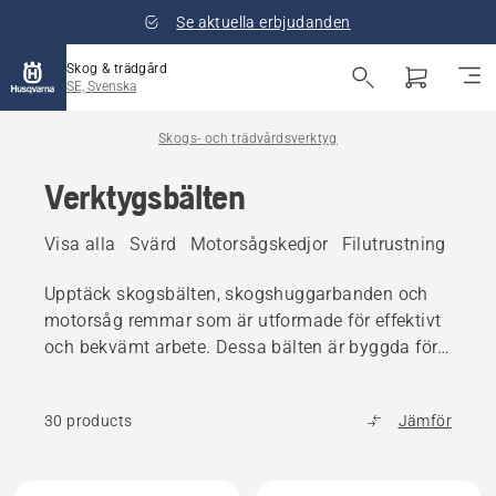
Se aktuella erbjudanden
Skog & trädgård
SE, Svenska
Skogs- och trädvårdsverktyg
Verktygsbälten
Visa alla
Svärd
Motorsågskedjor
Filutrustning
Yxo
Upptäck skogsbälten, skogshuggarbanden och
motorsåg remmar som är utformade för effektivt
och bekvämt arbete. Dessa bälten är byggda för
hållbarhet och komfort och håller verktyg inom
räckhåll vid skogs- och trädgårdsarbete.
30 products
Jämför
Alla