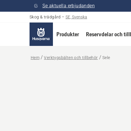
Se aktuella erbjudanden
Skog & trädgård
–
SE, Svenska
Produkter
Reservdelar och til
Hem
Verktygsbälten och tillbehör
Sele