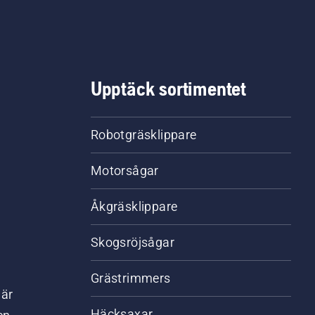
Upptäck sortimentet
Robotgräsklippare
Motorsågar
Åkgräsklippare
Skogsröjsågar
Grästrimmers
där
Häcksaxar