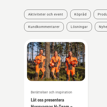
Aktiviteter och event
Köpråd
Produ
Kundkommentarer
Lösningar
Nyhe
Berättelser och inspiration
Låt oss presentera
Husqvarnas H-Team –