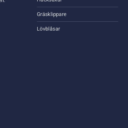
en.
Gräsklippare
Lövblåsar
,