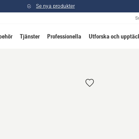
Se nya produkter
S
lbehör
Tjänster
Professionella
Utforska och upptäc