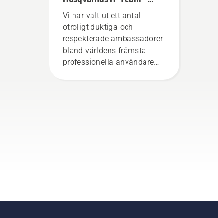
våra mest krävande
Vi har valt ut ett antal
användare
otroligt duktiga och
respekterade ambassadörer
bland världens främsta
professionella användare
inom skog- och parkskötsel.
Tillsammans utgör de vårt
H-team. Och de ställer
otroligt höga krav på sin
utrustning.