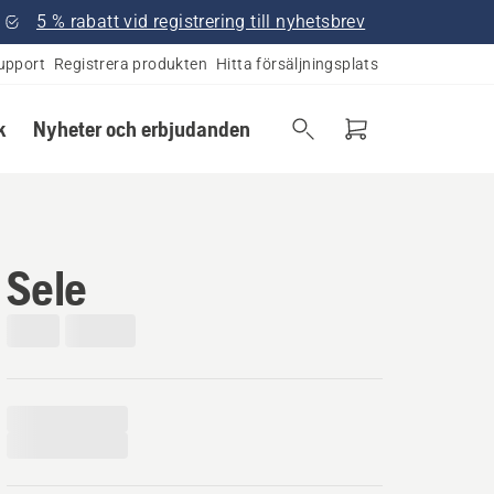
5 % rabatt vid registrering till nyhetsbrev
upport
Registrera produkten
Hitta försäljningsplats
k
Nyheter och erbjudanden
Sele