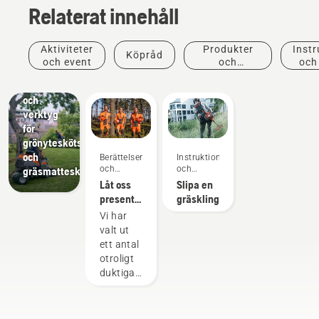
Relaterat innehåll
Aktiviteter
Produkter
Instr
Köpråd
Lösningar
och event
och
och
Professionell
innovationer
utrustning
och
verktyg
för
grönyteskötsel
och
Berättelser
Instruktioner
och
och
gräsmatteskötsel
inspiration
guider
Låt oss
Slipa en
presentera
gräsklinga
Husqvarnas
Vi har
H-Team
valt ut
– våra
ett antal
mest
otroligt
krävande
duktiga
användare
och
respekterade
ambassadörer