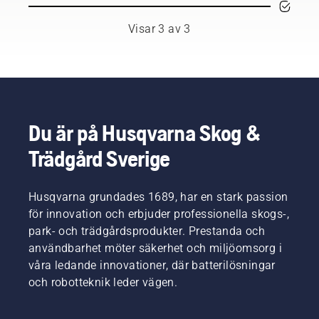
bland
världens
Visar 3 av 3
främsta
professionella
användare
inom
skog-
och
parkskötsel.
Du är på Husqvarna Skog &
Tillsammans
Trädgård Sverige
utgör de
vårt H-
team.
Husqvarna grundades 1689, har en stark passion
Och de
ställer
för innovation och erbjuder professionella skogs-,
otroligt
park- och trädgårdsprodukter. Prestanda och
höga
användbarhet möter säkerhet och miljöomsorg i
krav på
våra ledande innovationer, där batterilösningar
sin
och robotteknik leder vägen.
utrustning.