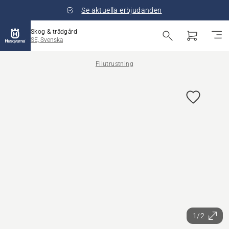
Se aktuella erbjudanden
Skog & trädgård
SE, Svenska
Filutrustning
1/2