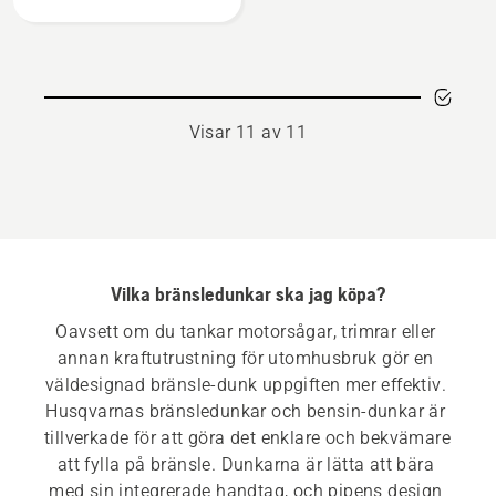
vinter
grå,
kombidunk,
produktbetyg
5
Visar 11 av 11
av
5
Vilka bränsledunkar ska jag köpa?
Oavsett om du tankar motorsågar, trimrar eller 
annan kraftutrustning för utomhusbruk gör en 
väldesignad bränsle-dunk uppgiften mer effektiv. 
Husqvarnas bränsledunkar och bensin-dunkar är 
tillverkade för att göra det enklare och bekvämare 
att fylla på bränsle. Dunkarna är lätta att bära 
med sin integrerade handtag, och pipens design 