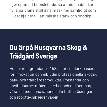
ger optimalt bränsleflöde, så att du snabbt kan 
fylla på bränsle till dina maskiner samtidigt som 
det hjälper till att minska stänk och onödigt 
avfall.
Du är på Husqvarna Skog &
Trädgård Sverige
Husqvarna grundades 1689, har en stark passion
för innovation och erbjuder professionella skogs-,
park- och trädgårdsprodukter. Prestanda och
användbarhet möter säkerhet och miljöomsorg i
våra ledande innovationer, där batterilösningar
och robotteknik leder vägen.