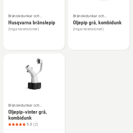
Se
Se
Bränsledunkar och
Bränsledunkar och
mer
mer
fyllutrustning
fyllutrustning
Husqvarna bränslepip
Oljepip grå, kombidunk
information
information
(Inga recensioner)
(Inga recensioner)
om
om
Husqvarna
Oljepip
bränslepip
grå,
kombidunk
Se
Bränsledunkar och
mer
fyllutrustning
Oljepip-vinter grå,
information
kombidunk
om
5.0
(2)
Oljepip-