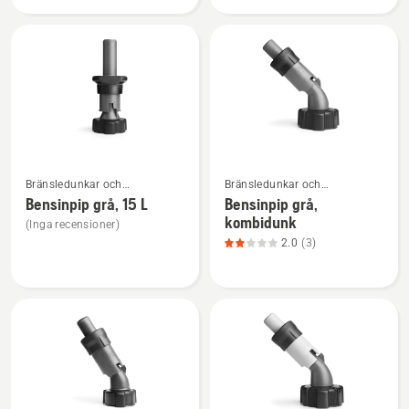
produktbetyg
4.6
av
5
Se
Se
Bränsledunkar och
Bränsledunkar och
mer
mer
fyllutrustning
fyllutrustning
Bensinpip grå, 15 L
Bensinpip grå,
information
information
kombidunk
(Inga recensioner)
om
om
2.0
(3)
Bensinpip
Bensinpip
grå,
grå,
15 L
kombidunk,
produktbetyg
2
av
5