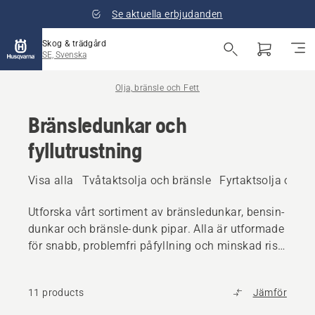
Se aktuella erbjudanden
Skog & trädgård
SE, Svenska
Olja, bränsle och Fett
Bränsledunkar och
fyllutrustning
Visa alla
Tvåtaktsolja och bränsle
Fyrtaktsolja och b
Utforska vårt sortiment av bränsledunkar, bensin-
dunkar och bränsle-dunk pipar. Alla är utformade
för snabb, problemfri påfyllning och minskad risk
för oavsiktligt spill.
11 products
Jämför