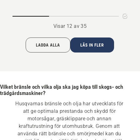
4
Visar 12 av 35
LADDA ALLA
LÄS IN FLER
Vilket bränsle och vilka olja ska jag köpa till skogs- och
trädgårdsmaskiner?
Husqvarnas bränsle och olja har utvecklats för 
att ge optimala prestanda och skydd för 
motorsågar, gräsklippare och annan 
kraftutrustning för utomhusbruk. Genom att 
använda rätt bränsle och smörjmedel kan du 