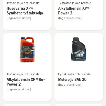
Tvåtaktsolja och bränsle
Tvåtaktsolja och bränsle
mer
mer
Husqvarna XP®
Alkylatbensin XP®
information
information
Synthetic tvåtaktsolja
Power 2
om
om
(Inga recensioner)
(Inga recensioner)
Husqvarna
Alkylatbensin
XP®
XP®
Synthetic
Power
tvåtaktsolja
2
Se
Se
Tvåtaktsolja och bränsle
Fyrtaktsolja och bränsle
mer
mer
Alkylatbensin XP® Re-
Motorolja SAE 30
information
information
Power 2
(Inga recensioner)
om
om
(Inga recensioner)
Alkylatbensin
Motorolja
XP®
SAE 30
Re-