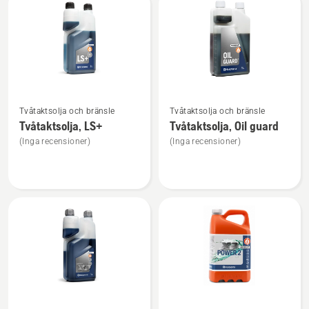
produkter
Se
Se
Tvåtaktsolja och bränsle
Tvåtaktsolja och bränsle
mer
mer
Tvåtaktsolja, LS+
Tvåtaktsolja, Oil guard
information
information
(Inga recensioner)
(Inga recensioner)
om
om
Tvåtaktsolja,
Tvåtaktsolja,
LS+
Oil
guard
Se
Se