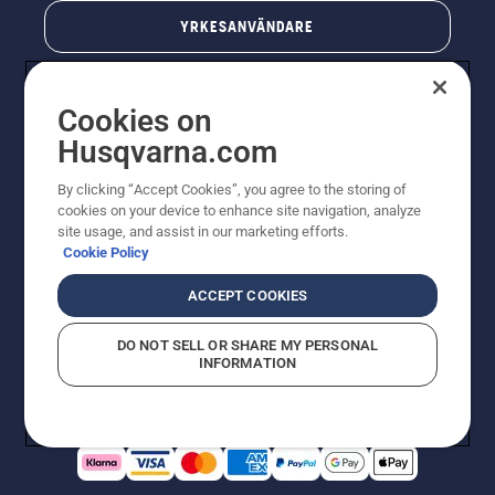
YRKESANVÄNDARE
Cookies on
Husqvarna.com
By clicking “Accept Cookies”, you agree to the storing of
cookies on your device to enhance site navigation, analyze
site usage, and assist in our marketing efforts.
Cookie Policy
© Husqvarna AB (publ). All rights reserved. Priserna
som visas är rekommenderade cirkapriser. Alla angivna
ACCEPT COOKIES
priser är rekommenderade försäljningspriser (inkl.
moms) om inte produkten är tillgänglig för direkt köp.
DO NOT SELL OR SHARE MY PERSONAL
Cookiepolicy
Användningsvillkor
Sekretessmeddelande
INFORMATION
Företagsinformation
Rapportera misstänkta överträdelser