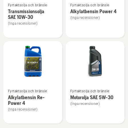
Fyrtaktsolja och bränsle
Fyrtaktsolja och bränsle
mer
mer
Transmissionsolja
Alkylatbensin Power 4
information
information
SAE 10W-30
(Inga recensioner)
om
om
(Inga recensioner)
Transmissionsolja
Alkylatbensin
SAE 10W-
Power
30
4
Se
Se
Fyrtaktsolja och bränsle
Fyrtaktsolja och bränsle
mer
mer
Alkylatbensin Re-
Motorolja SAE 5W-30
information
information
Power 4
(Inga recensioner)
om
om
(Inga recensioner)
Alkylatbensin
Motorolja
Re-
SAE 5W-
Power
30