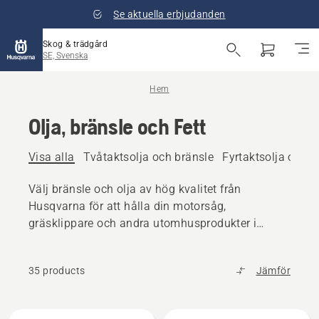
Se aktuella erbjudanden
Skog & trädgård
SE, Svenska
Hem
Olja, bränsle och Fett
Visa alla
Tvåtaktsolja och bränsle
Fyrtaktsolja och b
Välj bränsle och olja av hög kvalitet från
Husqvarna för att hålla din motorsåg,
gräsklippare och andra utomhusprodukter i
toppskick.
35 products
Jämför
Alla