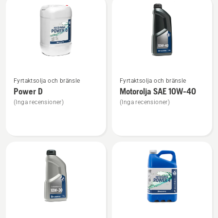
Power
2
Se
Se
Fyrtaktsolja och bränsle
Fyrtaktsolja och bränsle
mer
mer
Power D
Motorolja SAE 10W-40
information
information
(Inga recensioner)
(Inga recensioner)
om
om
Power
Motorolja
D
SAE 10W-
40
Se
Se