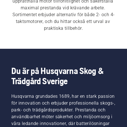
upprätthålla motor tillförlitlighet och säkerställa 
maximal prestanda vid krävande arbete. 
Sortimentet erbjuder alternativ för både 2- och 4-
taktsmotorer, och du hittar också ett urval av 
praktiska tillbehör.
Du är på Husqvarna Skog &
Trädgård Sverige
Husqvarna grundades 1689, har en stark passion
för innovation och erbjuder professionella skogs-,
park- och trädgårdsprodukter. Prestanda och
användbarhet möter säkerhet och miljöomsorg i
våra ledande innovationer, där batterilösningar