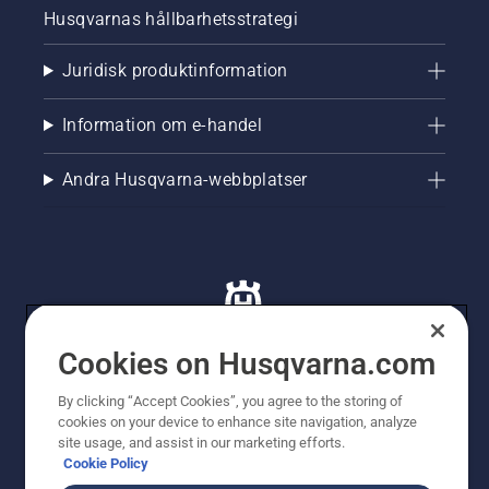
Husqvarnas hållbarhetsstrategi
Juridisk produktinformation
Information om e-handel
Andra Husqvarna-webbplatser
Cookies on Husqvarna.com
By clicking “Accept Cookies”, you agree to the storing of
© Husqvarna AB (publ). All rights reserved. Priserna
cookies on your device to enhance site navigation, analyze
som visas är rekommenderade cirkapriser. Alla angivna
site usage, and assist in our marketing efforts.
priser är rekommenderade försäljningspriser (inkl.
Cookie Policy
moms) om inte produkten är tillgänglig för direkt köp.