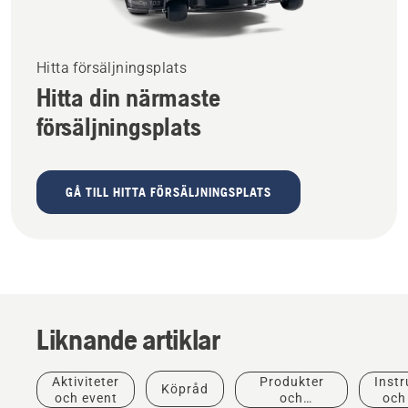
Hitta försäljningsplats
Hitta din närmaste
försäljningsplats
GÅ TILL HITTA FÖRSÄLJNINGSPLATS
Produkter
Liknande artiklar
och
innovationer
T542i
Aktiviteter
Produkter
Instr
Köpråd
XP® –
och event
och
och