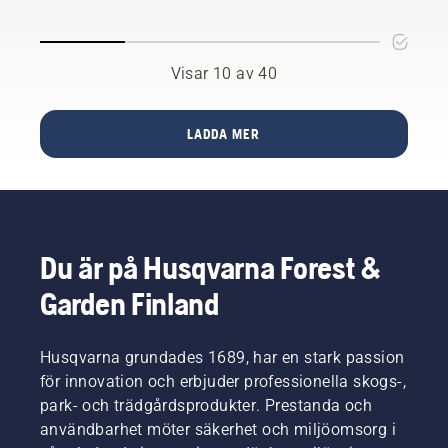
Mark II
och 562
XP®
Mark II
Visar 10 av 40
har
inneburit
en
LADDA MER
mängd
uppgraderingar.
Från
omfattande
ändringar
till
Du är på Husqvarna Forest &
ändringar
på
Garden Finland
detaljnivå.
Här går
produktspecialisterna
Husqvarna grundades 1689, har en stark passion
Mathilda
för innovation och erbjuder professionella skogs-,
Arvidsson
park- och trädgårdsprodukter. Prestanda och
och Jan
användbarhet möter säkerhet och miljöomsorg i
Leijon
igenom