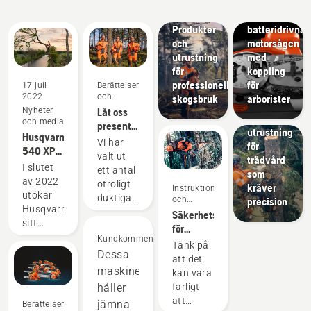
Den
innovationer
första
Lösningar
Produkter
batteridrivna
och
motorsågen
utrustning
med
Lösningar
för
koppling
Ett brett
professionellt
för
17 juli
Berättelser
utbud av
2022
och
skogsbruk
arborister
arboristutrust
inspiration
Nyheter
Låt oss
och
och media
presentera
utrustning
Husqvarna
Husqvarnas
Vi har
för
540 XP®
H-Team
valt ut
trädvård
Mark III
– våra
I slutet
ett antal
som
och
mest
av 2022
otroligt
kräver
Instruktioner
Husqvarna
krävande
utökar
duktiga
och
precision
T540
användare
Husqvarna
guider
och
Säkerhetskrav
XP®
sitt
respekterade
för
Mark III
utbud
ambassadörer
Kundkommentarer
motorsågar
Tänk på
med en
bland
Dessa
att det
ny serie
världens
maskiner
kan vara
med
främsta
håller
farligt
klätterutrustning
professionella
att
jämna
Berättelser
utformad
användare