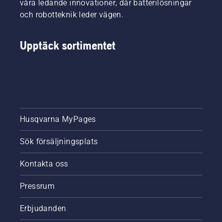
våra ledande innovationer, där batterilösningar
några av
och robotteknik leder vägen.
de
viktigaste
förbättringarna.
Upptäck sortimentet
Husqvarna MyPages
Sök försäljningsplats
Kontakta oss
Pressrum
Erbjudanden