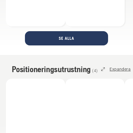
SE ALLA
Positioneringsutrustning
Expandera
(
4
)