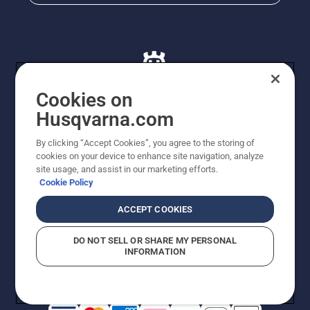
Cookies on
Husqvarna.com
© Husqvarna AB (publ). Alle rettigheder forbeholdes. De
By clicking “Accept Cookies”, you agree to the storing of
viste priser er vejledende udsalgspriser. Der tages
cookies on your device to enhance site navigation, analyze
forbehold for stave- og trykfejl samt prisændringer. Vi
site usage, and assist in our marketing efforts.
stræber efter at have så nøjagtige oplysningerne på
Cookie Policy
dette websted som muligt. Alle anførte priser er
vejledende udsalgspriser (inkl. moms), medmindre
ACCEPT COOKIES
produktet kan købes direkte.
Cookiepolitik
Anvendelsesvilkår
DO NOT SELL OR SHARE MY PERSONAL
Bekendtgørelse vedr. beskyttelse af personlige oplysninger
INFORMATION
Imprint
Rapporter formodede overtrædelser