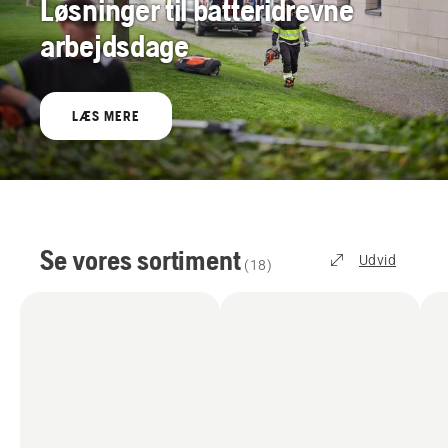
Løsninger til batteridrevne
arbejdsdage
LÆS MERE
Se vores sortiment
Udvid
(
18
)