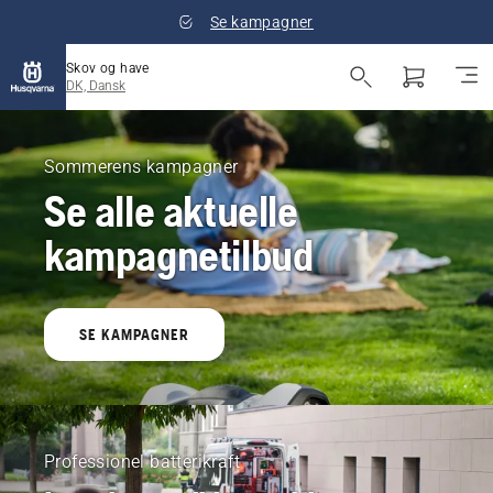
Se kampagner
Skov og have
DK, Dansk
Sommerens kampagner
Se alle aktuelle
kampagnetilbud
SE KAMPAGNER
Professionel batterikraft