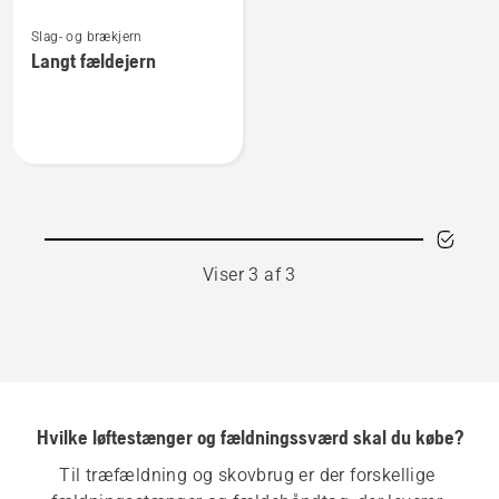
Se
Slag- og brækjern
flere
Langt fældejern
detaljer
om
Langt
fældejern
Viser 3 af 3
Hvilke løftestænger og fældningssværd skal du købe?
Til træfældning og skovbrug er der forskellige 