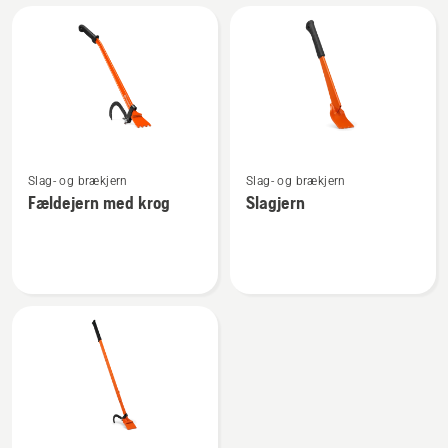
Alle
produkter
Se
Se
Slag- og brækjern
Slag- og brækjern
flere
flere
Fældejern med krog
Slagjern
detaljer
detaljer
om
om
Fældejern
Slagjern
med
krog