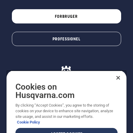
FORBRUGER
PROFESSIONEL
Cookies on
Husqvarna.com
© Husqvarna AB (publ). Alle rettigheder forbeholdes. De
By clicking “Accept Cookies”, you agree to the storing of
viste priser er vejledende udsalgspriser. Der tages
cookies on your device to enhance site navigation, analyze
forbehold for stave- og trykfejl samt prisændringer. Vi
site usage, and assist in our marketing efforts.
stræber efter at have så nøjagtige oplysningerne på
Cookie Policy
dette websted som muligt. Alle anførte priser er
vejledende udsalgspriser (inkl. moms), medmindre