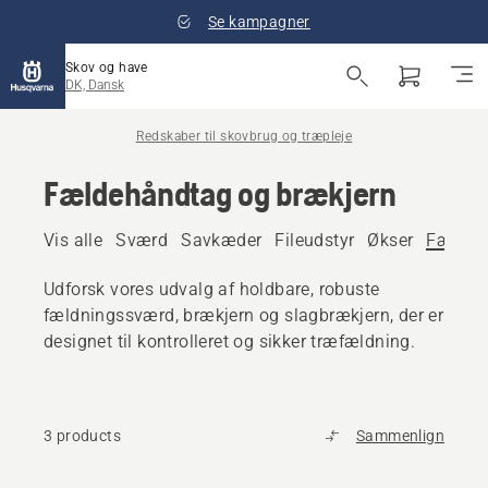
Se kampagner
Skov og have
DK, Dansk
Redskaber til skovbrug og træpleje
Fældehåndtag og brækjern
Vis alle
Sværd
Savkæder
Fileudstyr
Økser
Fældeh
Udforsk vores udvalg af holdbare, robuste
fældningssværd, brækjern og slagbrækjern, der er
designet til kontrolleret og sikker træfældning.
3 products
Sammenlign