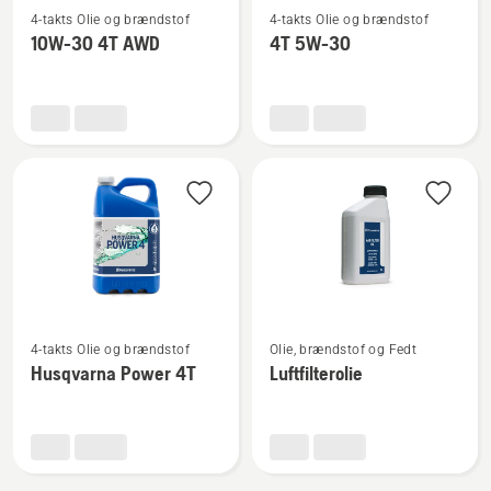
4-takts Olie og brændstof
4-takts Olie og brændstof
flere
flere
10W-30 4T AWD
4T 5W-30
detaljer
detaljer
om
om
10W-
4T
30
5W-
4T
30
AWD
Se
Se
4-takts Olie og brændstof
Olie, brændstof og Fedt
flere
flere
Husqvarna Power 4T
Luftfilterolie
detaljer
detaljer
om
om
Husqvarna
Luftfilterolie
Power
4T