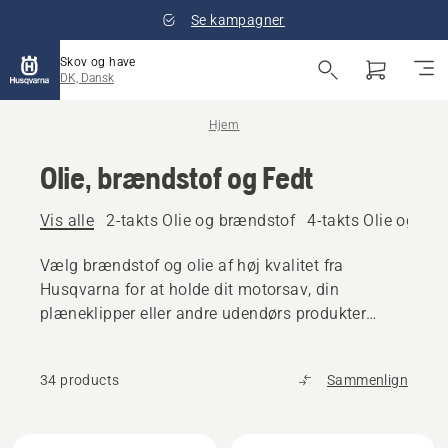
Se kampagner
Skov og have
DK, Dansk
Hjem
Olie, brændstof og Fedt
Vis alle
2-takts Olie og brændstof
4-takts Olie og br
Vælg brændstof og olie af høj kvalitet fra
Husqvarna for at holde dit motorsav, din
plæneklipper eller andre udendørs produkter
kørende.
34 products
Sammenlign
Alle