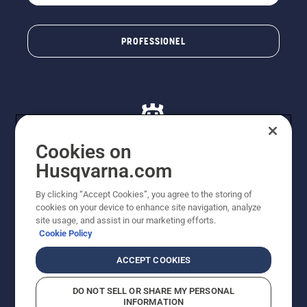
PROFESSIONEL
Cookies on
Husqvarna.com
© Husqvarna AB (publ). Alle rettigheder forbeholdes. De
By clicking “Accept Cookies”, you agree to the storing of
viste priser er vejledende udsalgspriser. Der tages
cookies on your device to enhance site navigation, analyze
forbehold for stave- og trykfejl samt prisændringer. Vi
site usage, and assist in our marketing efforts.
stræber efter at have så nøjagtige oplysningerne på
Cookie Policy
dette websted som muligt. Alle anførte priser er
vejledende udsalgspriser (inkl. moms), medmindre
ACCEPT COOKIES
produktet kan købes direkte.
Cookiepolitik
Anvendelsesvilkår
DO NOT SELL OR SHARE MY PERSONAL
Bekendtgørelse vedr. beskyttelse af personlige oplysninger
INFORMATION
Imprint
Rapporter formodede overtrædelser