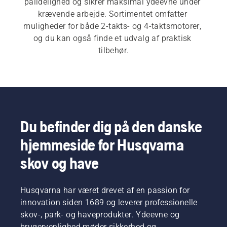
pålidelighed og sikrer maksimal ydeevne under 
krævende arbejde. Sortimentet omfatter 
muligheder for både 2-takts- og 4-taktsmotorer, 
og du kan også finde et udvalg af praktisk 
tilbehør.
Du befinder dig på den danske
hjemmeside for Husqvarna
skov og have
Husqvarna har været drevet af en passion for
innovation siden 1689 og leverer professionelle
skov-, park- og haveprodukter. Ydeevne og
brugervenlighed møder sikkerhed og