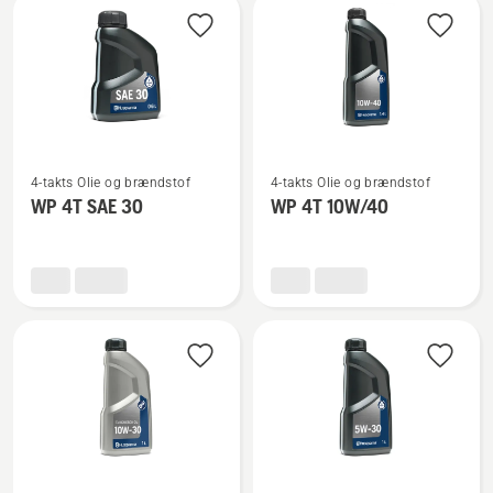
2T
Se
Se
4-takts Olie og brændstof
4-takts Olie og brændstof
flere
flere
WP 4T SAE 30
WP 4T 10W/40
detaljer
detaljer
om
om
WP 4T
WP 4T
SAE 30
10W/40
Se
Se