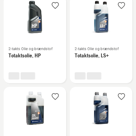
produkter
Se
Se
2-takts Olie og brændstof
2-takts Olie og brændstof
flere
flere
Totaktsolie, HP
Totaktsolie, LS+
detaljer
detaljer
om
om
Totaktsolie,
Totaktsolie,
HP
LS+
Se
Se