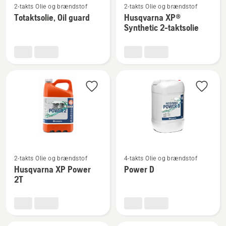
2-takts Olie og brændstof
2-takts Olie og brændstof
flere
flere
Totaktsolie, Oil guard
Husqvarna XP®
detaljer
detaljer
Synthetic 2-taktsolie
om
om
Totaktsolie,
Husqvarna
Oil
XP®
guard
Synthetic
2-
taktsolie
Se
Se
2-takts Olie og brændstof
4-takts Olie og brændstof
flere
flere
Husqvarna XP Power
Power D
detaljer
detaljer
2T
om
om
Husqvarna
Power
XP
D
Power