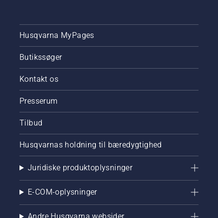
du
kontrollerer,
at
Husqvarna MyPages
smøresystemet
til kæden
Butikssøger
på din
kædesav
fungerer
Kontakt os
korrekt.
Kontrollér
Presserum
først
olieniveauet.
Tilbud
Start
kædesaven,
Husqvarnas holdning til bæredygtighed
og sørg
for, at
kædebremsen
Juridiske produktoplysninger
er slået
fra. Lad
E-COM-oplysninger
kædesaven
køre ved
højere
Andre Husqvarna websider