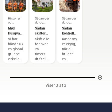
Historier
Sådan gør
Sådan gør
og
du og
du og
inspiration
vejledninger
vejledninger
Mød
Sådan
Sådan
Husqvarna
skifter
kontrollerer
H-
du olien i
du, at
Vi har
Skift olie
Kædesmøring
teamet -
din
kædesmøringen
håndplukket
for hver
er vigtig,
vores
Husqvarna-
fungerer
en global
25
når du
mest
plæneklipper
på din
gruppe
timers
bruger
krævende
kædesav
virkelig
drift eller
en
brugere
dygtige
én gang
kædesav,
og
hver
for at
respekterede
sæson.
undgå at
ambassadører
Det kan
kæden
blandt
være
på
Viser 3 af 3
de
nødvendigt
kædesaven
bedste
at skifte
overophedes,
skov- og
olie
når du
parkfagfolk
oftere
saver, og
i deres
under
for at