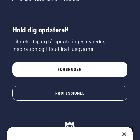
motoromdrejninger
et par
centimeter
fra en
Hold dig opdateret!
træstamme.
Olie på
Tilmeld dig, og få opdateringer, nyheder,
stammen
viser, at
inspiration og tilbud fra Husqvarna.
smøresystemet
fungerer.
FORBRUGER
PROFESSIONEL