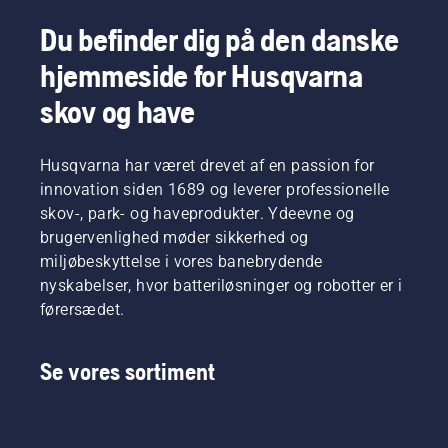
respektive
støvede
sikre, at
lande.
og
den
Du befinder dig på den danske
De er
snavsede
bevæger
hjemmeside for Husqvarna
vores H-
forhold.
sig
team.
Der er to
omkring
skov og have
Og de er
måder at
sværdet
vores
tømme
uden
mest
olien af
friktion.
Husqvarna har været drevet af en passion for
krævende
på, som
Dette
brugere.
innovation siden 1689 og leverer professionelle
begge
forlænger
vises i
både
skov-, park- og haveprodukter. Ydeevne og
denne
sværdets
brugervenlighed møder sikkerhed og
video.
og
miljøbeskyttelse i vores banebrydende
kædens
nyskabelser, hvor batteriløsninger og robotter er i
levetid.
førersædet.
Følg
instruktionerne
i denne
Se vores sortiment
korte
video for
at få at
vide,
hvordan