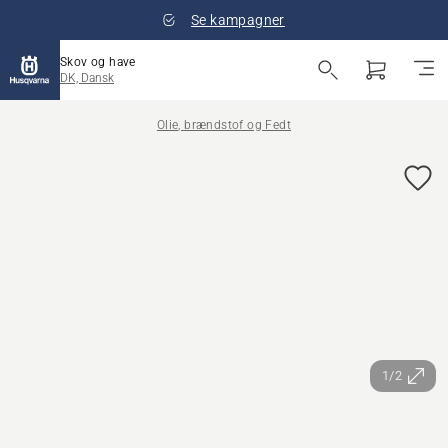
Se kampagner
Skov og have
DK, Dansk
Olie, brændstof og Fedt
1/2