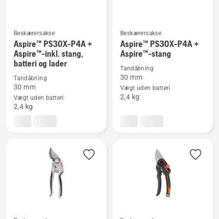
Beskærersakse
Beskærersakse
Aspire™ PS30X-P4A +
Aspire™ PS30X-P4A +
Se
Se
Aspire™-inkl. stang,
Aspire™-stang
flere
flere
batteri og lader
Tandåbning
detaljer
detaljer
30 mm
Tandåbning
om
om
30 mm
Vægt uden batteri
Aspire™
Aspire™
2,4 kg
Vægt uden batteri
PS30X-
PS30X-
2,4 kg
P4A
P4A
+
+
Aspire™-
Aspire™-
inkl.
stang
stang,
batteri
og
lader
Se
Se