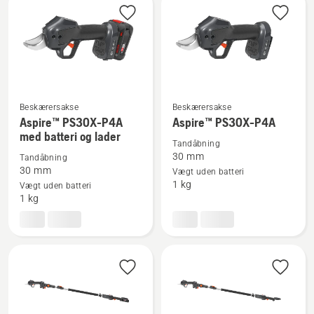
produkter
Beskærersakse
Beskærersakse
Se
Se
Aspire™ PS30X-P4A
Aspire™ PS30X-P4A
med batteri og lader
flere
flere
Tandåbning
detaljer
detaljer
30 mm
Tandåbning
om
om
30 mm
Vægt uden batteri
1 kg
Vægt uden batteri
Aspire™
Aspire™
1 kg
PS30X-
PS30X-
P4A
P4A
med
batteri
og
lader