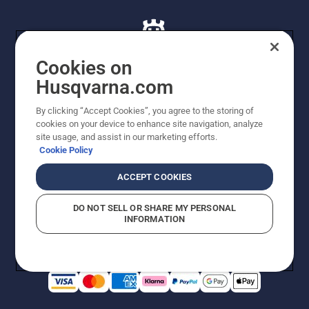
Cookies on
Husqvarna.com
© Husqvarna AB (publ). Alle rettigheder forbeholdes. De
By clicking “Accept Cookies”, you agree to the storing of
viste priser er vejledende udsalgspriser. Der tages
cookies on your device to enhance site navigation, analyze
forbehold for stave- og trykfejl samt prisændringer. Vi
site usage, and assist in our marketing efforts.
stræber efter at have så nøjagtige oplysningerne på
Cookie Policy
dette websted som muligt. Alle anførte priser er
vejledende udsalgspriser (inkl. moms), medmindre
ACCEPT COOKIES
produktet kan købes direkte.
Cookiepolitik
Anvendelsesvilkår
DO NOT SELL OR SHARE MY PERSONAL
Bekendtgørelse vedr. beskyttelse af personlige oplysninger
INFORMATION
Imprint
Rapporter formodede overtrædelser