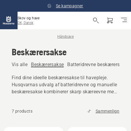
Se kampagner
Skov og have
DK, Dansk
Håndsave
Beskærersakse
Vis alle
Beskærersakse
Batteridrevne beskærersakse
Find dine ideelle beskæresakse til havepleje.
Husqvarnas udvalg af batteridrevne og manuelle
beskæresakse kombinerer skarp skæreevne med
ergonomiske, brugervenlige design.
7 products
Sammenlign
Alle