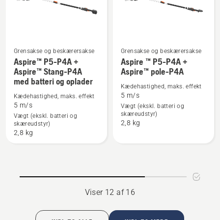
oplader
Grensakse og beskærersakse
Grensakse og beskærersakse
Aspire™ P5-P4A +
Aspire ™ P5-P4A +
Se
Se
Aspire™ Stang-P4A
Aspire™ pole-P4A
flere
flere
med batteri og oplader
detaljer
detaljer
Kædehastighed, maks. effekt
5 m/s
om
om
Kædehastighed, maks. effekt
5 m/s
Vægt (ekskl. batteri og
Aspire™
Aspire
skæreudstyr)
Vægt (ekskl. batteri og
P5-
™
2,8 kg
skæreudstyr)
P4A
P5-
2,8 kg
+
P4A
Aspire™
+
Stang-
Aspire™
P4A
pole-
med
P4A
Viser 12 af 16
batteri
og