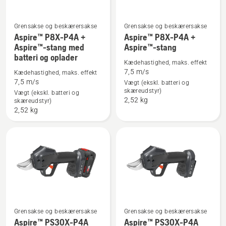
Grensakse og beskærersakse
Grensakse og beskærersakse
Aspire™ P8X-P4A +
Aspire™ P8X-P4A +
Se
Se
Aspire™-stang med
Aspire™-stang
flere
flere
batteri og oplader
detaljer
detaljer
Kædehastighed, maks. effekt
7,5 m/s
om
om
Kædehastighed, maks. effekt
7,5 m/s
Vægt (ekskl. batteri og
Aspire™
Aspire™
skæreudstyr)
Vægt (ekskl. batteri og
P8X-
P8X-
2,52 kg
skæreudstyr)
P4A
P4A
2,52 kg
+
+
Aspire™-
Aspire™-
stang
stang
med
batteri
og
oplader
Grensakse og beskærersakse
Grensakse og beskærersakse
Se
Se
Aspire™ PS30X-P4A
Aspire™ PS30X-P4A
flere
flere