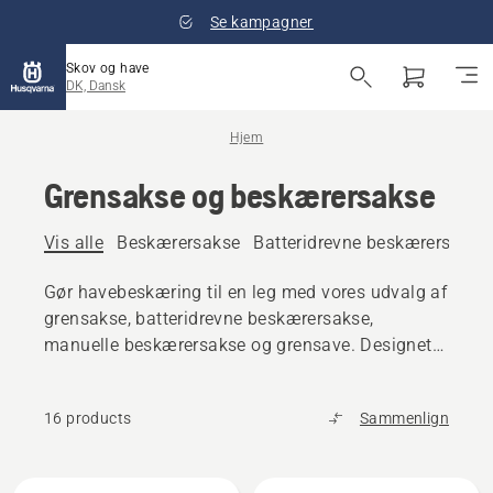
Se kampagner
Skov og have
DK, Dansk
Hjem
Grensakse og beskærersakse
Vis alle
Beskærersakse
Batteridrevne beskærersakse
Gør havebeskæring til en leg med vores udvalg af
grensakse, batteridrevne beskærersakse,
manuelle beskærersakse og grensave. Designet
til komfort, kontrol og fremragende resultater.
16 products
Sammenlign
Alle