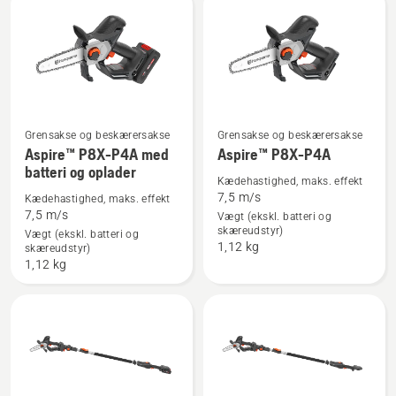
produkter
Grensakse og beskærersakse
Grensakse og beskærersakse
Se
Se
Aspire™ P8X-P4A med
Aspire™ P8X-P4A
flere
flere
batteri og oplader
Kædehastighed, maks. effekt
detaljer
detaljer
7,5 m/s
Kædehastighed, maks. effekt
om
om
7,5 m/s
Vægt (ekskl. batteri og
Aspire™
Aspire™
skæreudstyr)
Vægt (ekskl. batteri og
1,12 kg
skæreudstyr)
P8X-
P8X-
1,12 kg
P4A
P4A
med
batteri
og
oplader