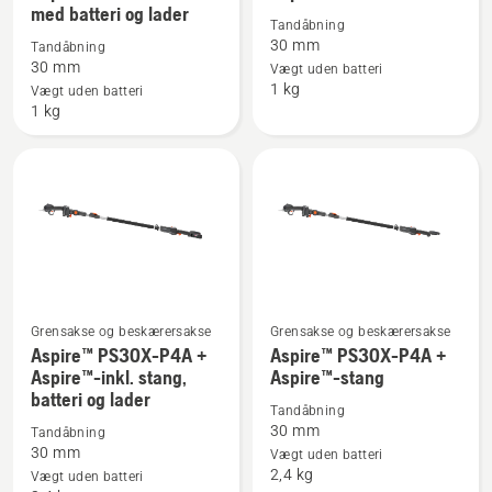
med batteri og lader
detaljer
detaljer
Tandåbning
30 mm
Tandåbning
om
om
30 mm
Vægt uden batteri
Aspire™
Aspire™
1 kg
Vægt uden batteri
PS30X-
PS30X-
1 kg
P4A
P4A
med
batteri
og
lader
Grensakse og beskærersakse
Grensakse og beskærersakse
Se
Se
Aspire™ PS30X-P4A +
Aspire™ PS30X-P4A +
flere
flere
Aspire™-inkl. stang,
Aspire™-stang
batteri og lader
detaljer
detaljer
Tandåbning
om
om
30 mm
Tandåbning
Aspire™
Aspire™
30 mm
Vægt uden batteri
2,4 kg
PS30X-
PS30X-
Vægt uden batteri