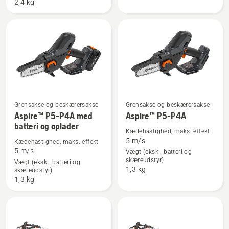
2,4 kg
P4A
P4A
+
+
Aspire™-
Aspire™-
inkl.
stang
stang,
batteri
og
lader
Grensakse og beskærersakse
Grensakse og beskærersakse
Se
Se
Aspire™ P5-P4A med
Aspire™ P5-P4A
flere
flere
batteri og oplader
Kædehastighed, maks. effekt
detaljer
detaljer
5 m/s
Kædehastighed, maks. effekt
om
om
5 m/s
Vægt (ekskl. batteri og
Aspire™
Aspire™
skæreudstyr)
Vægt (ekskl. batteri og
1,3 kg
skæreudstyr)
P5-
P5-
1,3 kg
P4A
P4A
med
batteri
og