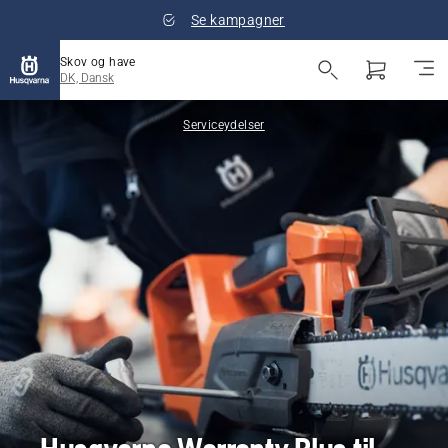
Se kampagner
Skov og have
DK, Dansk
Serviceydelser