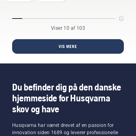
greenkeepere
autonom
ved
klipning
autonom
klipning
Viser 10 af 103
VIS MERE
Du befinder dig på den danske
hjemmeside for Husqvarna
skov og have
Husqvarna har været drevet af en passion for
innovation siden 1689 og leverer professionelle