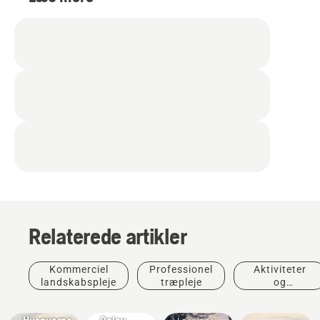
Relaterede artikler
Kommerciel
Professionel
Aktiviteter
Produkter
landskabspleje
træpleje
og
og
Til
begivenheder
innovationer
professionelle
Husqvarna
Oplev