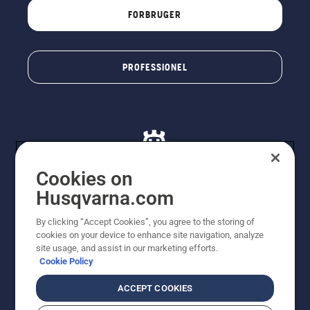
FORBRUGER
PROFESSIONEL
Cookies on
Husqvarna.com
© Husqvarna AB (publ). Alle rettigheder forbeholdes. De
By clicking “Accept Cookies”, you agree to the storing of
viste priser er vejledende udsalgspriser. Der tages
cookies on your device to enhance site navigation, analyze
forbehold for stave- og trykfejl samt prisændringer. Vi
site usage, and assist in our marketing efforts.
stræber efter at have så nøjagtige oplysningerne på
Cookie Policy
dette websted som muligt. Alle anførte priser er
vejledende udsalgspriser (inkl. moms), medmindre
ACCEPT COOKIES
produktet kan købes direkte.
Cookiepolitik
Anvendelsesvilkår