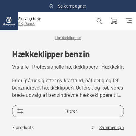
Se kampagner
Skov og have
DK, Dansk
Hækkeklippere
Hækkeklipper benzin
Vis alle
Professionelle hækkeklippere
Hækkeklipper ba
Er du på udkig efter ny kraftfuld, pålidelig og let
benzindrevet hækkeklipper? Udforsk og køb vores
brede udvalg af benzindrevne hækkeklippere til
privat eller professionel brug.
Filtrer
7 products
Sammenlign