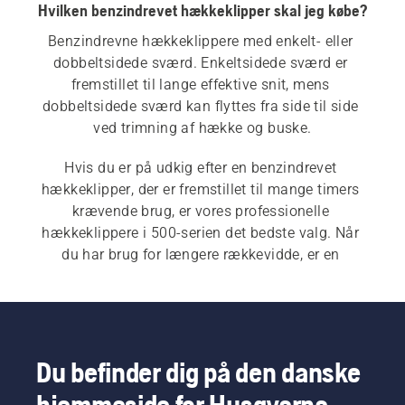
Hvilken benzindrevet hækkeklipper skal jeg købe?
Benzindrevne hækkeklippere med enkelt- eller 
dobbeltsidede sværd. Enkeltsidede sværd er 
fremstillet til lange effektive snit, mens 
dobbeltsidede sværd kan flyttes fra side til side 
ved trimning af hække og buske.
Hvis du er på udkig efter en benzindrevet 
hækkeklipper, der er fremstillet til mange timers 
krævende brug, er vores professionelle 
hækkeklippere i 500-serien det bedste valg. Når 
du har brug for længere rækkevidde, er en 
stanghækkeklipper
  med forlænget skaft ideel til 
opgaven. Vores brede udvalg af 
hækkeklippere
 omfatter også: 
Batteridrevne og 
elektriske hækkeklippere
 og 
professionelle 
hækkeklippere
.
Du befinder dig på den danske
hjemmeside for Husqvarna