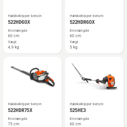
Se
Se
Hækkeklipper benzin
Hækkeklipper benzin
flere
flere
522HD60X
522HDR60X
detaljer
detaljer
Knivlængde
Knivlængde
om
om
60 cm
60 cm
522HD60X
522HDR60X
Vægt
Vægt
4,9 kg
5 kg
Se
Se
Hækkeklipper benzin
Hækkeklipper benzin
flere
flere
522HDR75X
525HE3
detaljer
detaljer
Knivlængde
Knivlængde
om
om
75 cm
60 cm