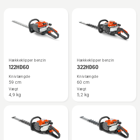
Alle
produkter
Se
Se
Hækkeklipper benzin
Hækkeklipper benzin
flere
flere
122HD60
322HD60
detaljer
detaljer
Knivlængde
Knivlængde
om
om
59 cm
60 cm
122HD60
322HD60
Vægt
Vægt
4,9 kg
5,2 kg