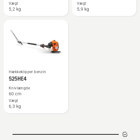
522HDR75X
525HE3
Vægt
Vægt
5,2 kg
5,9 kg
Se
Hækkeklipper benzin
flere
525HE4
detaljer
Knivlængde
om
60 cm
525HE4
Vægt
6,3 kg