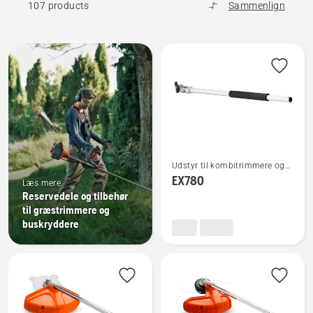
107 products
Sammenlign
Alle
produkter
Se
Udstyr til kombitrimmere og
flere
buskryddere
EX780
Læs mere
detaljer
Reservedele og tilbehør
om
til græstrimmere og
EX780
buskryddere