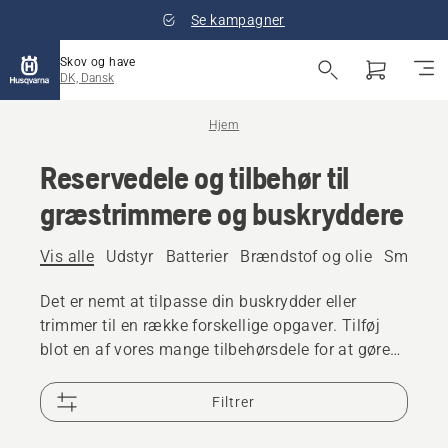
Se kampagner
Skov og have
DK, Dansk
Hjem
Reservedele og tilbehør til
græstrimmere og buskryddere
Vis alle
Udstyr
Batterier
Brændstof og olie
Smøremi
Det er nemt at tilpasse din buskrydder eller
trimmer til en række forskellige opgaver. Tilføj
blot en af vores mange tilbehørsdele for at gøre
værktøjet perfekt til din opgave.
Filtrer