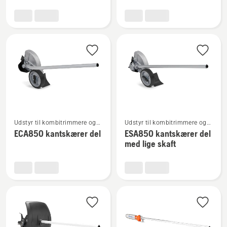
HK4 Hækkeklipper
BA101
tilbehør
Se
Se
Udstyr til kombitrimmere og
Udstyr til kombitrimmere og
flere
flere
buskryddere
buskryddere
ECA850 kantskærer del
ESA850 kantskærer del
detaljer
detaljer
med lige skaft
om
om
ECA850
ESA850
kantskærer
kantskærer
del
del
med
lige
skaft