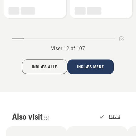
PK4
Stangsav
Stangsav
PAX730
tilbehør
Viser 12 af 107
INDLÆS ALLE
INDLÆS MERE
Also visit
Udvid
(
5
)