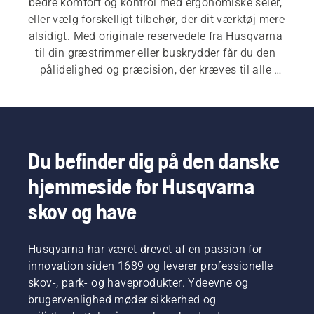
bedre komfort og kontrol med ergonomiske seler, 
eller vælg forskelligt tilbehør, der dit værktøj mere 
alsidigt. Med originale reservedele fra Husqvarna 
til din græstrimmer eller buskrydder får du den 
pålidelighed og præcision, der kræves til alle 
opgaver.
Du befinder dig på den danske
hjemmeside for Husqvarna
skov og have
Husqvarna har været drevet af en passion for
innovation siden 1689 og leverer professionelle
skov-, park- og haveprodukter. Ydeevne og
brugervenlighed møder sikkerhed og