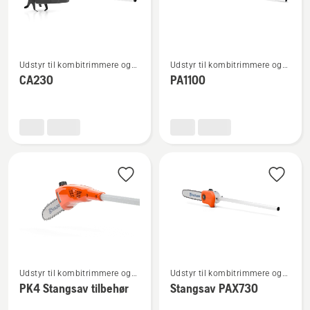
Se
Se
Udstyr til kombitrimmere og
Udstyr til kombitrimmere og
flere
flere
buskryddere
buskryddere
CA230
PA1100
detaljer
detaljer
om
om
CA230
PA1100
Se
Se
Udstyr til kombitrimmere og
Udstyr til kombitrimmere og
flere
flere
buskryddere
buskryddere
PK4 Stangsav tilbehør
Stangsav PAX730
detaljer
detaljer
om
om