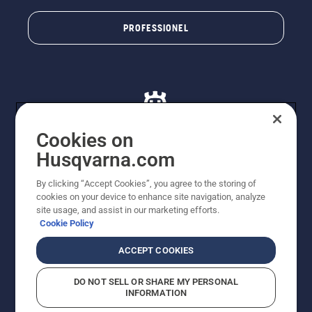
PROFESSIONEL
Cookies on
Husqvarna.com
© Husqvarna AB (publ). Alle rettigheder forbeholdes. De
By clicking “Accept Cookies”, you agree to the storing of
viste priser er vejledende udsalgspriser. Der tages
cookies on your device to enhance site navigation, analyze
forbehold for stave- og trykfejl samt prisændringer. Vi
site usage, and assist in our marketing efforts.
stræber efter at have så nøjagtige oplysningerne på
Cookie Policy
dette websted som muligt. Alle anførte priser er
vejledende udsalgspriser (inkl. moms), medmindre
ACCEPT COOKIES
produktet kan købes direkte.
Cookiepolitik
Anvendelsesvilkår
DO NOT SELL OR SHARE MY PERSONAL
Bekendtgørelse vedr. beskyttelse af personlige oplysninger
INFORMATION
Imprint
Rapporter formodede overtrædelser