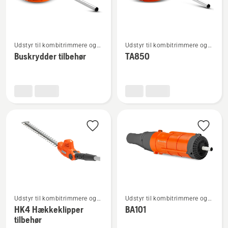
Se
Se
Udstyr til kombitrimmere og
Udstyr til kombitrimmere og
flere
flere
buskryddere
buskryddere
Buskrydder tilbehør
TA850
detaljer
detaljer
om
om
Buskrydder
TA850
tilbehør
Se
Se
Udstyr til kombitrimmere og
Udstyr til kombitrimmere og
flere
flere
buskryddere
buskryddere
HK4 Hækkeklipper
BA101
detaljer
detaljer
tilbehør
om
om