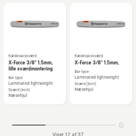
1.5mm
Lille
SM
sværdmontering
Kædesavssværd
Kædesavssværd
Se
Se
X-Force 3/8" 1.5mm,
X-Force 3/8" 1.5mm,
flere
flere
lille sværdmontering
detaljer
detaljer
Bar type
Laminated lightweight
Bar type
om
om
Laminated lightweight
Sværd (kort)
X-
X-
Næsehjul
Sværd (kort)
Force
Force
Næsehjul
3/8"
3/8"
1.5mm,
1.5mm,
lille
sværdmontering
Viser 12 af 37