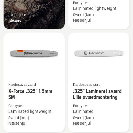
Bar type
om
Laminated lightweight
X-
Læs mere
Sværd (kort)
Force
Sværd
Næsehjul
.325"
1.3mm
PIXEL
SM
Kædesavssværd
Kædesavssværd
Se
Se
X-Force .325" 1.5mm
.325" Lamineret sværd
flere
flere
SM
Lille sværdmontering
detaljer
detaljer
Bar type
Bar type
om
om
Laminated lightweight
Laminated
X-
.325"
Sværd (kort)
Sværd (kort)
Force
Lamineret
Næsehjul
Næsehjul
.325"
sværd