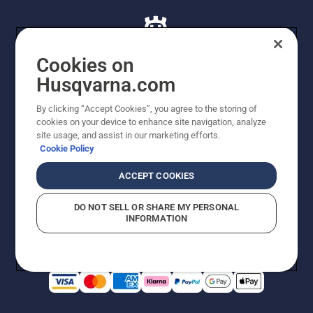
Cookies on
Husqvarna.com
© Husqvarna AB (publ). Alle rettigheder forbeholdes. De
By clicking “Accept Cookies”, you agree to the storing of
viste priser er vejledende udsalgspriser. Der tages
cookies on your device to enhance site navigation, analyze
forbehold for stave- og trykfejl samt prisændringer. Vi
site usage, and assist in our marketing efforts.
stræber efter at have så nøjagtige oplysningerne på
Cookie Policy
dette websted som muligt. Alle anførte priser er
vejledende udsalgspriser (inkl. moms), medmindre
ACCEPT COOKIES
produktet kan købes direkte.
Cookiepolitik
Anvendelsesvilkår
DO NOT SELL OR SHARE MY PERSONAL
Bekendtgørelse vedr. beskyttelse af personlige oplysninger
INFORMATION
Imprint
Rapporter formodede overtrædelser