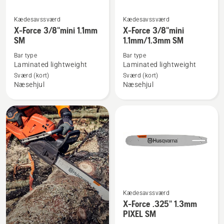
Kædesavssværd
Kædesavssværd
Se
Se
X-Force 3/8"mini 1.1mm
X-Force 3/8"mini
flere
flere
SM
1.1mm/1.3mm SM
detaljer
detaljer
Bar type
Bar type
om
om
Laminated lightweight
Laminated lightweight
X-
X-
Sværd (kort)
Sværd (kort)
Force
Force
Næsehjul
Næsehjul
3/8"mini
3/8"mini
1.1mm
1.1mm/1.3mm
SM
SM
Kædesavssværd
Se
X-Force .325" 1.3mm
flere
PIXEL SM
detaljer