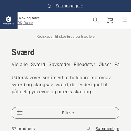
Se kampagner
Skov og have
DK, Dansk
Redskaber til skovbrug og træpleje
Sværd
Vis alle
Sværd
Savkæder
Fileudstyr
Økser
Fældeh
Udforsk vores sortiment af holdbare motorsav
sværd og stangsav sværd, der er designet til
pålidelig ydeevne og præcis skæring.
Filtrer
37 products
Sammenlign