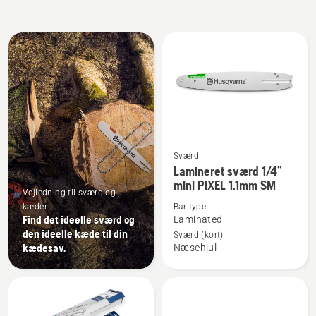
Alle
produkter
Sværd
Se
Lamineret sværd 1/4”
flere
mini PIXEL 1.1mm SM
detaljer
Vejledning til sværd og
kæder
Bar type
om
Find det ideelle sværd og
Laminated
Lamineret
den ideelle kæde til din
Sværd (kort)
sværd
kædesav.
Næsehjul
1/4”
mini
PIXEL
1.1mm