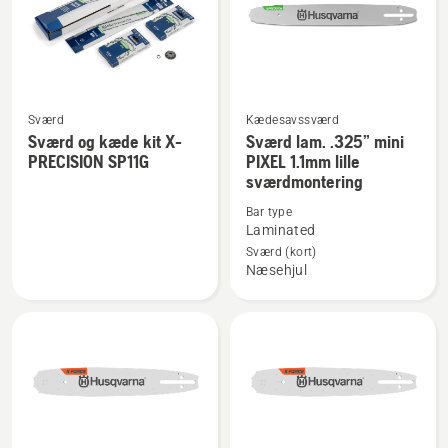
SM
Sværd
Kædesavssværd
Se
Se
Sværd og kæde kit X-
Sværd lam. .325” mini
flere
flere
PRECISION SP11G
PIXEL 1.1mm lille
sværdmontering
detaljer
detaljer
om
om
Bar type
Sværd
Sværd
Laminated
og
lam.
Sværd (kort)
Næsehjul
kæde
.325”
kit
mini
X-
PIXEL
PRECISION
1.1mm
SP11G
lille
sværdmontering