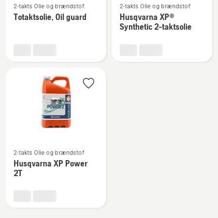
2-takts Olie og brændstof
2-takts Olie og brændstof
flere
flere
Totaktsolie, Oil guard
Husqvarna XP®
detaljer
detaljer
Synthetic 2-taktsolie
om
om
Totaktsolie,
Husqvarna
Oil
XP®
guard
Synthetic
2-
taktsolie
Se
2-takts Olie og brændstof
flere
Husqvarna XP Power
detaljer
2T
om
Husqvarna
XP
Power