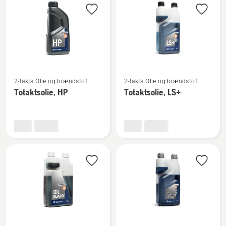
produkter
Se
Se
2-takts Olie og brændstof
2-takts Olie og brændstof
flere
flere
Totaktsolie, HP
Totaktsolie, LS+
detaljer
detaljer
om
om
Totaktsolie,
Totaktsolie,
HP
LS+
Se
Se