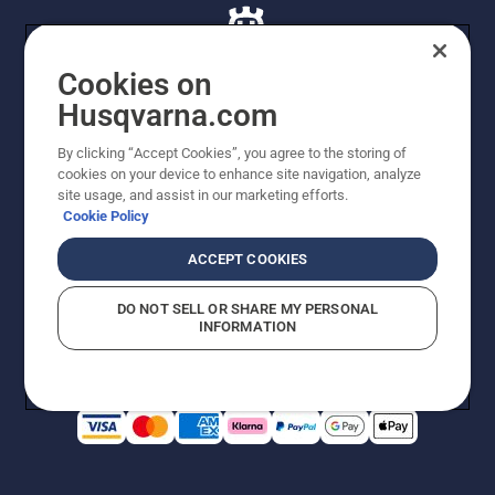
Cookies on
Husqvarna.com
© Husqvarna AB (publ). Alle rettigheder forbeholdes. De
By clicking “Accept Cookies”, you agree to the storing of
viste priser er vejledende udsalgspriser. Der tages
cookies on your device to enhance site navigation, analyze
forbehold for stave- og trykfejl samt prisændringer. Vi
site usage, and assist in our marketing efforts.
stræber efter at have så nøjagtige oplysningerne på
Cookie Policy
dette websted som muligt. Alle anførte priser er
vejledende udsalgspriser (inkl. moms), medmindre
ACCEPT COOKIES
produktet kan købes direkte.
Cookiepolitik
Anvendelsesvilkår
DO NOT SELL OR SHARE MY PERSONAL
Bekendtgørelse vedr. beskyttelse af personlige oplysninger
INFORMATION
Imprint
Rapporter formodede overtrædelser