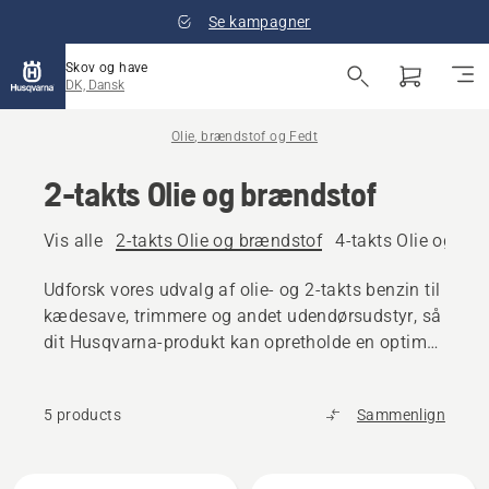
Se kampagner
Skov og have
DK, Dansk
Olie, brændstof og Fedt
2-takts Olie og brændstof
Vis alle
2-takts Olie og brændstof
4-takts Olie og br
Udforsk vores udvalg af olie- og 2-takts benzin til
kædesave, trimmere og andet udendørsudstyr, så
dit Husqvarna-produkt kan opretholde en optimal
ydeevne.
5 products
Sammenlign
Alle