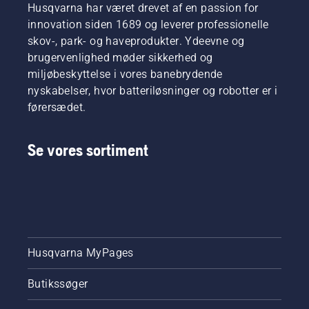
Husqvarna har været drevet af en passion for
krævende
på, som
Dette
brugere.
innovation siden 1689 og leverer professionelle
begge
forlænger
vises i
både
skov-, park- og haveprodukter. Ydeevne og
denne
sværdets
brugervenlighed møder sikkerhed og
video.
og
miljøbeskyttelse i vores banebrydende
kædens
nyskabelser, hvor batteriløsninger og robotter er i
levetid.
førersædet.
Følg
instruktionerne
i denne
Se vores sortiment
korte
video for
at få at
vide,
hvordan
du
kontrollerer,
at
Husqvarna MyPages
smøresystemet
til kæden
Butikssøger
på din
kædesav