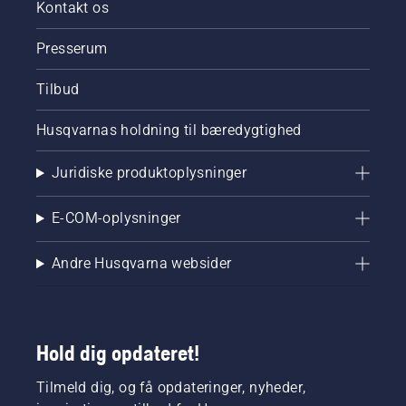
fungerer
Kontakt os
korrekt.
Kontrollér
Presserum
først
olieniveauet.
Tilbud
Start
kædesaven,
Husqvarnas holdning til bæredygtighed
og sørg
for, at
kædebremsen
Juridiske produktoplysninger
er slået
fra. Lad
E-COM-oplysninger
kædesaven
køre ved
højere
Andre Husqvarna websider
motoromdrejninger
et par
centimeter
fra en
Hold dig opdateret!
træstamme.
Olie på
Tilmeld dig, og få opdateringer, nyheder,
stammen
viser, at