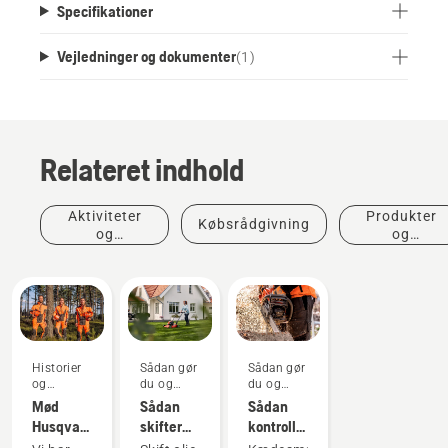
Specifikationer
Vejledninger og dokumenter
(
1
)
Relateret indhold
Aktiviteter
Produkter
Købsrådgivning
og
og
begivenheder
innovationer
Historier
Sådan gør
Sådan gør
og
du og
du og
inspiration
vejledninger
vejledninger
Mød
Sådan
Sådan
Husqvarna
skifter
kontrollerer
H-
du olien i
du, at