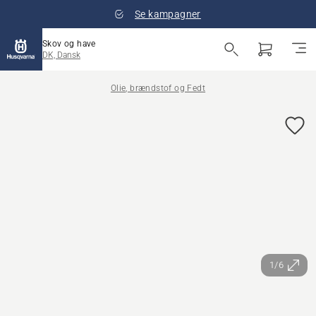
Se kampagner
Skov og have
DK, Dansk
Olie, brændstof og Fedt
1/6