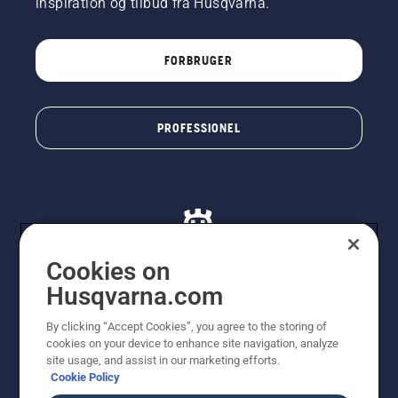
inspiration og tilbud fra Husqvarna.
smøresystemet
fungerer.
FORBRUGER
PROFESSIONEL
Cookies on
Husqvarna.com
© Husqvarna AB (publ). Alle rettigheder forbeholdes. De
By clicking “Accept Cookies”, you agree to the storing of
viste priser er vejledende udsalgspriser. Der tages
cookies on your device to enhance site navigation, analyze
forbehold for stave- og trykfejl samt prisændringer. Vi
site usage, and assist in our marketing efforts.
stræber efter at have så nøjagtige oplysningerne på
Cookie Policy
dette websted som muligt. Alle anførte priser er