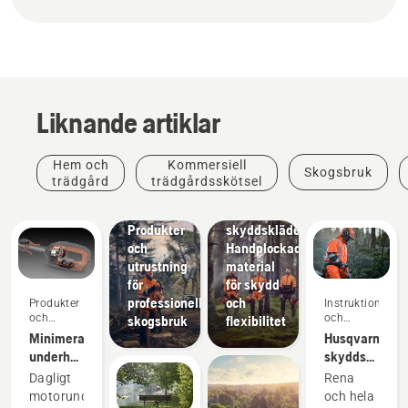
Liknande artiklar
Produkter
Hem och
Kommersiell
Skogsbruk
och
trädgård
trädgårdsskötsel
innovationer
Husqvarnas
Lösningar
Produkter
skyddskläder:
och
Handplockade
utrustning
material
för
för skydd
professionellt
och
Produkter
Instruktioner
och
och
skogsbruk
flexibilitet
innovationer
guider
Minimera
Husqvarnas
underhållet
skyddskläder:
av
Tvätt-
Dagligt
Rena
elutrustning
och
motorunderhåll
och hela