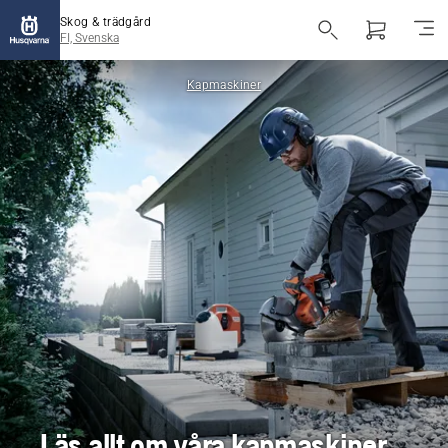
Skog & trädgård
FI, Svenska
Kapmaskiner
Läs allt om våra kapmaskiner