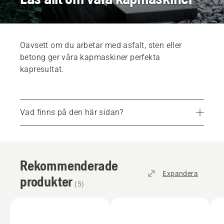
Oavsett om du arbetar med asfalt, sten eller
betong ger våra kapmaskiner perfekta
kapresultat.
Vad finns på den här sidan?
Rekommenderade produkter
Tjänster
Rekommenderade
Reservdelar och tillbehör
Expandera
produkter
Hitta din lokala återförsäljare
(
5
)