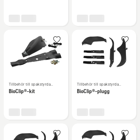
om
om
Munstycke
Hjulvikt
Se
Se
Tillbehör till spakstyrda
Tillbehör till spakstyrda
mer
mer
åkgräsklippare
åkgräsklippare
BioClip®-kit
BioClip®-plugg
information
information
om
om
BioClip®-
BioClip®-
kit
plugg