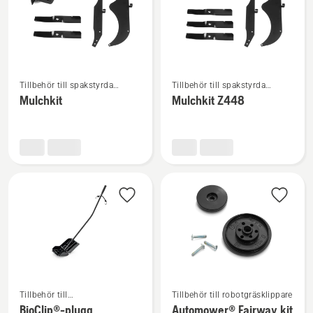
Se
Se
Tillbehör till spakstyrda
Tillbehör till spakstyrda
mer
mer
åkgräsklippare
åkgräsklippare
Mulchkit
Mulchkit Z448
information
information
om
om
Mulchkit
Mulchkit
Z448
Se
Se
Tillbehör till
Tillbehör till robotgräsklippare
mer
mer
trädgårdstraktorer
BioClip®-plugg
Automower® Fairway kit