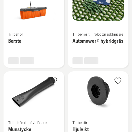
Se
Se
Tillbehör
Tillbehör till robotgräsklippare
mer
mer
Borste
Automower® hybridgräs
information
information
om
om
Borste
Automower®
hybridgräs
Se
Se
Tillbehör till lövblåsare
Tillbehör
mer
mer
Munstycke
Hjulvikt
information
information