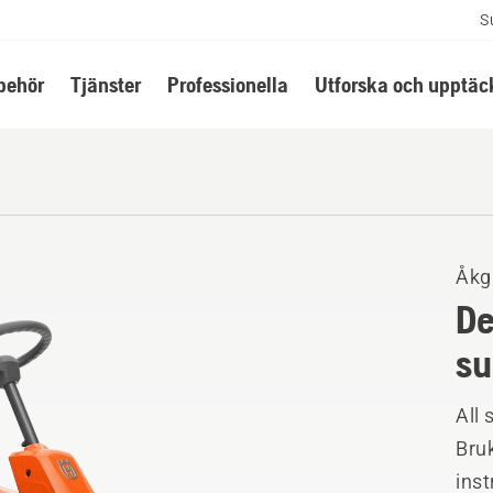
S
lbehör
Tjänster
Professionella
Utforska och upptäc
Åkg
De
su
All 
Bruk
ins