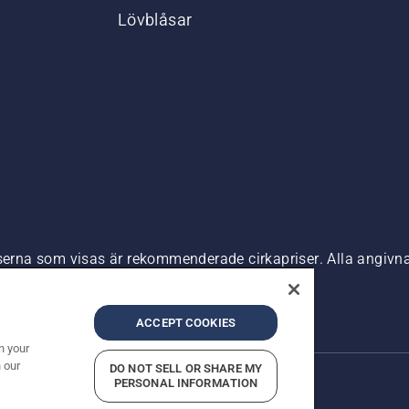
Lövblåsar
riserna som visas är rekommenderade cirkapriser. Alla angiv
n är tillgänglig för direkt köp.
nde
Företagsinformation
ACCEPT COOKIES
n your
 our
DO NOT SELL OR SHARE MY
PERSONAL INFORMATION