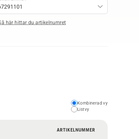
Så här hittar du artikelnumret
Kombinerad vy
Choose
Listvy
your
preferred
ARTIKELNUMMER
view