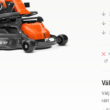
Vä
Välj
rätt
Ar