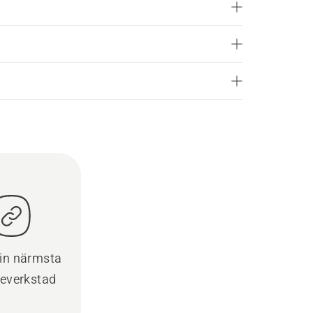
din närmsta
ceverkstad