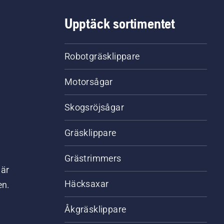
Upptäck sortimentet
Robotgräsklippare
Motorsågar
Skogsröjsågar
Gräsklippare
Grästrimmers
där
Häcksaxar
en.
Åkgräsklippare