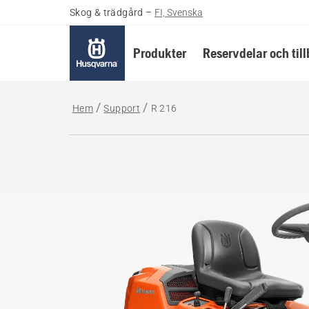
Skog & trädgård
–
FI, Svenska
Produkter
Reservdelar och til
Hem
Support
R 216