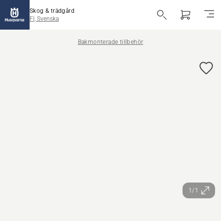
Skog & trädgård
FI, Svenska
Bakmonterade tillbehör
1/1