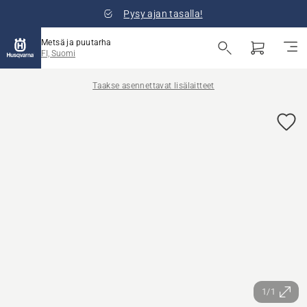
Pysy ajan tasalla!
Metsä ja puutarha
FI, Suomi
Taakse asennettavat lisälaitteet
1/1