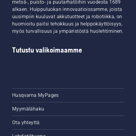
metsä-, puisto- ja puutarhatöihin vuodesta 1689
alkaen. Huippuluokan innovaatioissamme, joista
uusimpiin kuuluvat akkutuotteet ja robotiikka, on
huomioitu paitsi tehokkuus ja helppokäyttöisyys,
myös turvallisuus ja ympäristöstä huolehtiminen.
Tutustu valikoimaamme
Husqvarna MyPages
Myymälähaku
Ota yhteyttä