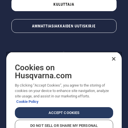
KULUTTAJA
AMMATTIASIAKKAIDEN UUTISKIRJE
Cookies on
Husqvarna.com
By clicking “Accept Cookies”, you agree to the storing of
© Husqvarna AB (publ). Kaikki oikeudet pidätetään.
cookies on your device to enhance site navigation, analyze
Hinnat ovat suositushintoja. Varaamme oikeudet
site usage, and assist in our marketing efforts.
hintamuutoksiin, kirjoitus- ja sisältövirheisiin. Sivusto
Cookie Policy
pyritään pitämään mahdollisimman ajantasaisena ja
virheettömänä. Kaikki luetellut hinnat ovat
ACCEPT COOKIES
suositushintoja (sis. alv), ellei tuotetta voi ostaa
suoraan verkkosivustoltamme.
DO NOT SELL OR SHARE MY PERSONAL
Evästekäytäntö
Käyttöehdot
Tietosuojailmoitus
Tiedot