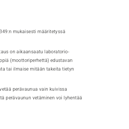
349:n mukaisesti määritetyssä
aus on aikaansaatu laboratorio-
yppiä (moottoriperhettä) edustavan
a tai ilmaise mitään takeita tietyn
 vetää perävaunua vain kuivissa
että perävaunun vetäminen voi lyhentää