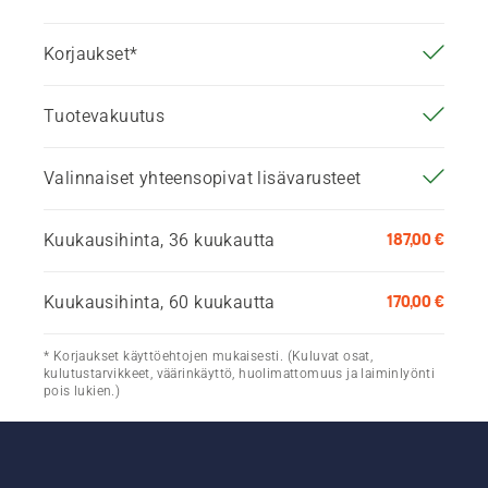
Korjaukset*
Tuotevakuutus
Valinnaiset yhteensopivat lisävarusteet
187,00 €
Kuukausihinta, 36 kuukautta
170,00 €
Kuukausihinta, 60 kuukautta
* Korjaukset käyttöehtojen mukaisesti. (Kuluvat osat,
kulutustarvikkeet, väärinkäyttö, huolimattomuus ja laiminlyönti
pois lukien.)