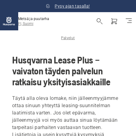
Pysy ajan tasalla!
Metsä ja puutarha
FI, Suomi
Palvelut
Husqvarna Lease Plus –
vaivaton täyden palvelun
ratkaisu yksityisasiakkaille
Täytä alla oleva lomake, niin jälleenmyyjämme
ottaa sinuun yhteyttä leasing-suunnitelman
laatimista varten. Jos olet epävarma,
jälleenmyyjä voi myös auttaa sinua löytämään
tarpeitasi parhaiten vastaavan tuotteen.
Lisätietoja ja usein kysyttyjä kysymyksiä