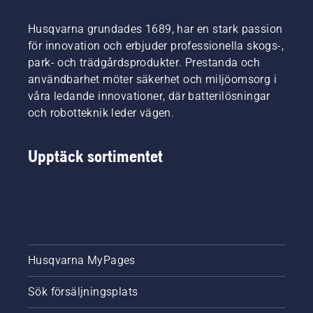
ner och
vrid
Husqvarna grundades 1689, har en stark passion
locket
för innovation och erbjuder professionella skogs-,
med
park- och trädgårdsprodukter. Prestanda och
handen
användbarhet möter säkerhet och miljöomsorg i
eller
använd
våra ledande innovationer, där batterilösningar
en
och robotteknik leder vägen.
skruvmejsel
vid
behov.
Upptäck sortimentet
Husqvarna MyPages
Sök försäljningsplats