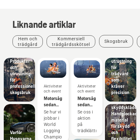
Liknande artiklar
Lösningar
Ett brett
Hem och
Kommersiell
Skogsbruk
utbud av
trädgård
trädgårdsskötsel
arboristutrust
och
Lösningar
Produkter
utrustning
och
för
utrustning
trädvård
för
som
Produkter
professionellt
kräver
Aktiviteter
Aktiviteter
och
och event
och event
skogsbruk
precision
innovationer
Motorsågspionjärer
Motorsågspionjärer
Husqvarnas
sedan
sedan
skyddskläder:
1959
1959
Se hur vi
Se oss i
Handplockade
jobbar i
aktion
material
World
på
för skydd
Logging
trädklättringsmästerskapet
Varför
och
Championship
Husqvarna
flexibilitet