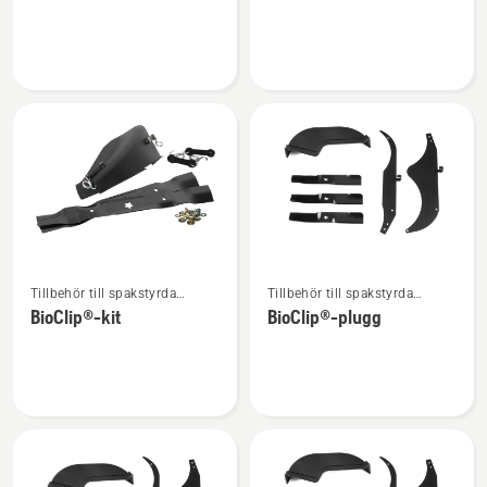
om
om
Munstycke
Hjulvikt
Se
Se
Tillbehör till spakstyrda
Tillbehör till spakstyrda
mer
mer
åkgräsklippare
åkgräsklippare
BioClip®-kit
BioClip®-plugg
information
information
om
om
BioClip®-
BioClip®-
kit
plugg