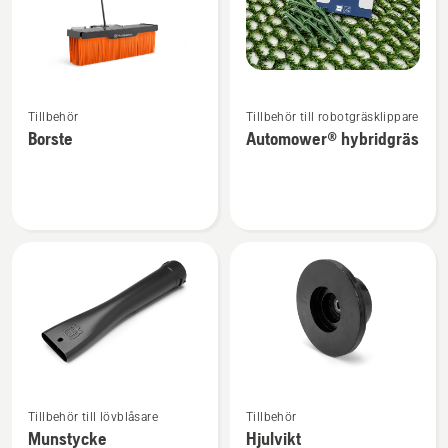
Se
Se
Tillbehör
Tillbehör till robotgräsklippare
mer
mer
Borste
Automower® hybridgräs
information
information
om
om
Borste
Automower®
hybridgräs
Se
Se
Tillbehör till lövblåsare
Tillbehör
mer
mer
Munstycke
Hjulvikt
information
information