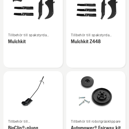
Se
Se
Tillbehör till spakstyrda
Tillbehör till spakstyrda
mer
mer
åkgräsklippare
åkgräsklippare
Mulchkit
Mulchkit Z448
information
information
om
om
Mulchkit
Mulchkit
Z448
Se
Se
Tillbehör till
Tillbehör till robotgräsklippare
mer
mer
trädgårdstraktorer
BioClip®-plugg
Automower® Fairway kit