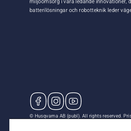
miljöomsorg i våra ledande innovationer, 
batterilösningar och robotteknik leder väg
© Husqvarna AB (publ). All rights reserved. P
försäljningspriser (inkl. moms) om inte produkte
Cookiepolicy
Användningsvillkor
Sekretessmeddela