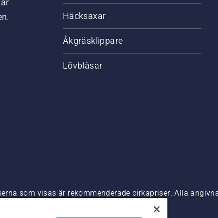
där
Häcksaxar
en.
Åkgräsklippare
Lövblåsar
riserna som visas är rekommenderade cirkapriser. Alla angiv
n är tillgänglig för direkt köp.
nde
Företagsinformation