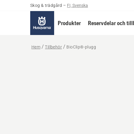
Skog & trädgård
–
FI, Svenska
Produkter
Reservdelar och til
Hem
Tillbehör
BioClip®-plugg