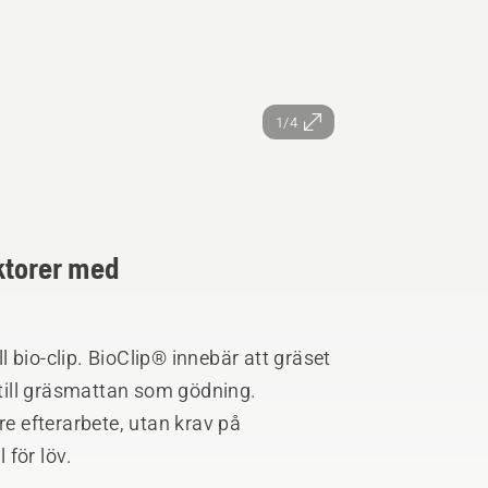
1/4
ktorer med
ll bio-clip. BioClip® innebär att gräset
r till gräsmattan som gödning.
re efterarbete, utan krav på
 för löv.