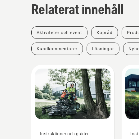
Relaterat innehåll
Aktiviteter och event
Köpråd
Produ
Kundkommentarer
Lösningar
Nyhe
Instruktioner och guider
Inst