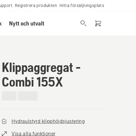
upport
Registrera produkten
Hitta försäljningsplats
k
Nytt och utvalt
Klippaggregat -
Combi 155X
Hydraulstyrd klipphöjdsjustering
Visa alla funktioner