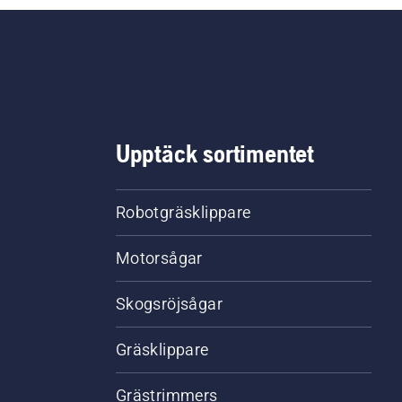
 gå av och orsaka
varliga skador.
Upptäck sortimentet
Robotgräsklippare
Motorsågar
Skogsröjsågar
Gräsklippare
Grästrimmers