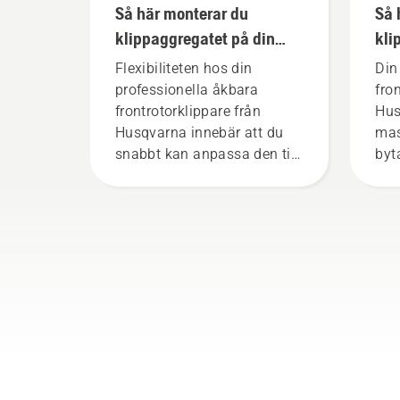
Så här monterar du
Så 
klippaggregatet på din
kli
professionella åkbara
åkb
Flexibiliteten hos din
Din
frontrotorklippare från
frå
professionella åkbara
fro
Husqvarna
frontrotorklippare från
Hus
Husqvarna innebär att du
mas
snabbt kan anpassa den till
byt
det aktuella arbetet eller till
på 
nya uppgifter för säsongen.
fra
mon
elle
grä
bar
Var
sky
mon
kli
som