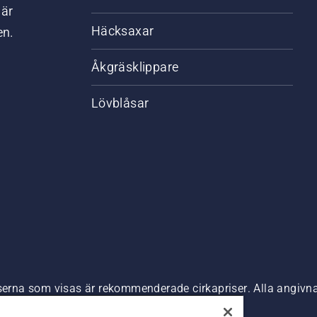
där
Häcksaxar
en.
Åkgräsklippare
Lövblåsar
riserna som visas är rekommenderade cirkapriser. Alla angiv
n är tillgänglig för direkt köp.