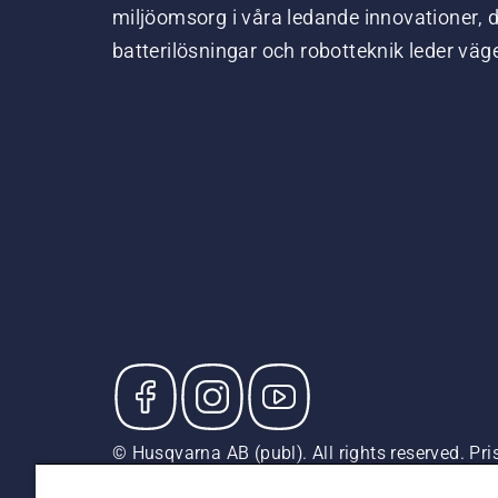
miljöomsorg i våra ledande innovationer, 
batterilösningar och robotteknik leder väg
© Husqvarna AB (publ). All rights reserved. P
försäljningspriser (inkl. moms) om inte produkte