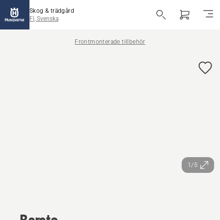
Skog & trädgård
FI, Svenska
Frontmonterade tillbehör
1/5
Borste