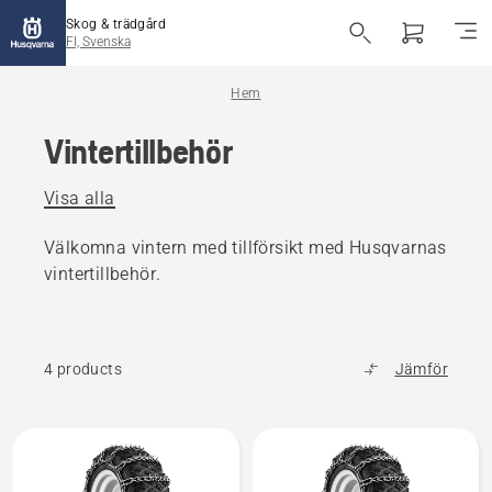
Skog & trädgård
FI, Svenska
Hem
Vintertillbehör
Visa alla
Välkomna vintern med tillförsikt med Husqvarnas
vintertillbehör.
4 products
Jämför
Alla
produkter