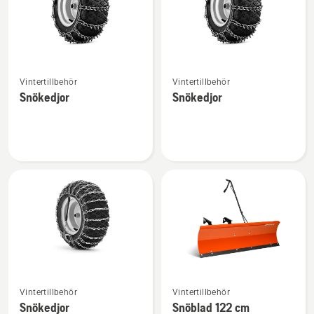
Se
Se
Vintertillbehör
Vintertillbehör
mer
mer
Snökedjor
Snökedjor
information
information
om
om
Snökedjor
Snökedjor
Se
Se
Vintertillbehör
Vintertillbehör
mer
mer
Snökedjor
Snöblad 122 cm
information
information