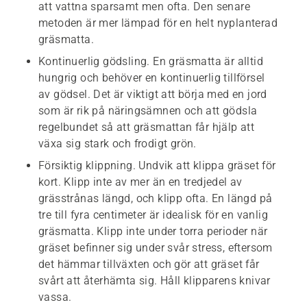
att vattna sparsamt men ofta. Den senare
metoden är mer lämpad för en helt nyplanterad
gräsmatta.
Kontinuerlig gödsling. En gräsmatta är alltid
hungrig och behöver en kontinuerlig tillförsel
av gödsel. Det är viktigt att börja med en jord
som är rik på näringsämnen och att gödsla
regelbundet så att gräsmattan får hjälp att
växa sig stark och frodigt grön.
Försiktig klippning. Undvik att klippa gräset för
kort. Klipp inte av mer än en tredjedel av
grässtrånas längd, och klipp ofta. En längd på
tre till fyra centimeter är idealisk för en vanlig
gräsmatta. Klipp inte under torra perioder när
gräset befinner sig under svår stress, eftersom
det hämmar tillväxten och gör att gräset får
svårt att återhämta sig. Håll klipparens knivar
vassa.