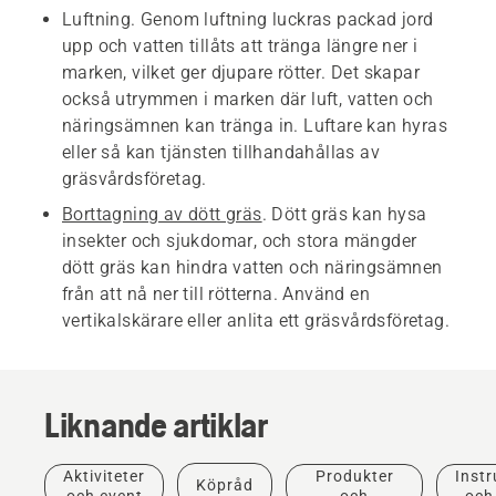
Luftning. Genom luftning luckras packad jord
upp och vatten tillåts att tränga längre ner i
marken, vilket ger djupare rötter. Det skapar
också utrymmen i marken där luft, vatten och
näringsämnen kan tränga in. Luftare kan hyras
eller så kan tjänsten tillhandahållas av
gräsvårdsföretag.
Borttagning av dött gräs
. Dött gräs kan hysa
insekter och sjukdomar, och stora mängder
dött gräs kan hindra vatten och näringsämnen
från att nå ner till rötterna. Använd en
vertikalskärare eller anlita ett gräsvårdsföretag.
Liknande artiklar
Aktiviteter
Produkter
Instr
Köpråd
och event
och
och