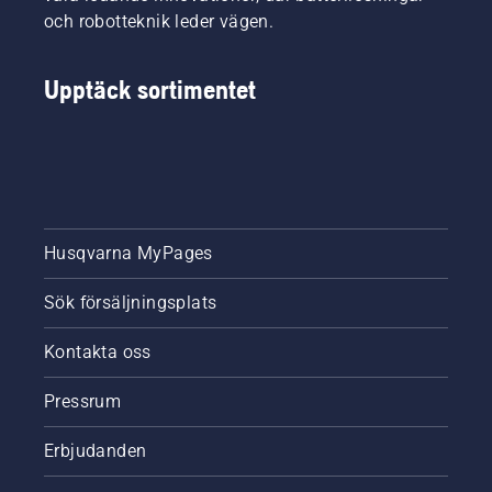
säsongen
säsongen
och robotteknik leder vägen.
för en
för en
fortsatt
fortsatt
hälsosam
hälsosam
Upptäck sortimentet
och
och
frodig
frodig
gräsmatta.
gräsmatta.
Husqvarna MyPages
Sök försäljningsplats
Kontakta oss
Pressrum
Erbjudanden