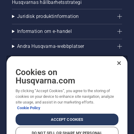
Husqvarnas hållbarhetsstrategi
Juridisk produktinformation
Information om e-handel
Andra Husqvarna-webbplatser
Cookies on
Husqvarna.com
By clicking “Accept Cookies”, you agree to the storing of
cookies on your device to enhance site navigation, analyze
site usage, and assist in our marketing efforts.
Cookie Policy
© Husqvarna AB (publ). All rights reserved. Priserna
som visas är rekommenderade cirkapriser. Alla angivna
ACCEPT COOKIES
priser är rekommenderade försäljningspriser (inkl.
moms) om inte produkten är tillgänglig för direkt köp.
DO NOT SELL OR SHARE MY PERSONAL
Cookiepolicy
Användningsvillkor
Sekretessmeddelande