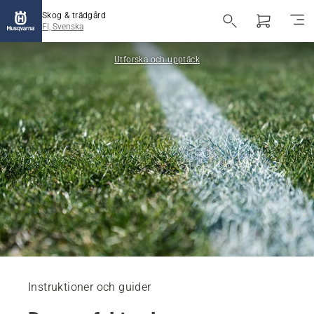
Skog & trädgård
FI, Svenska
Utforska och upptäck
Instruktioner och guider