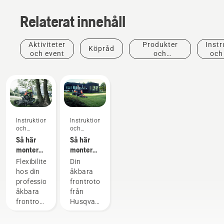
Relaterat innehåll
Aktiviteter
Produkter
Instr
Köpråd
och event
och
och
innovationer
Instruktioner
Instruktioner
och
och
guider
guider
Så här
Så här
monterar
monterar
du
du
Flexibiliteten
Din
klippaggregatet
klippaggregatet
hos din
åkbara
på din
på din
professionella
frontrotorklippare
professionella
åkbara
åkbara
från
åkbara
frontrotorklippare
frontrotorklippare
Husqvarna
frontrotorklippare
från
från
är en
från
Husqvarna
Husqvarna
mångsidig