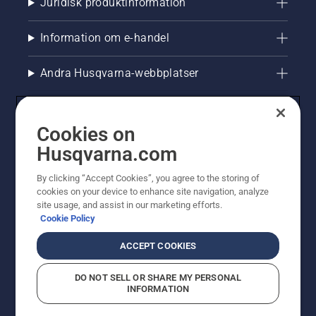
Juridisk produktinformation
Information om e-handel
Andra Husqvarna-webbplatser
Cookies on
Husqvarna.com
By clicking “Accept Cookies”, you agree to the storing of
cookies on your device to enhance site navigation, analyze
site usage, and assist in our marketing efforts.
Cookie Policy
© Husqvarna AB (publ). All rights reserved. Priserna
som visas är rekommenderade cirkapriser. Alla angivna
ACCEPT COOKIES
priser är rekommenderade försäljningspriser (inkl.
moms) om inte produkten är tillgänglig för direkt köp.
DO NOT SELL OR SHARE MY PERSONAL
Cookiepolicy
Användningsvillkor
Sekretessmeddelande
INFORMATION
Företagsinformation