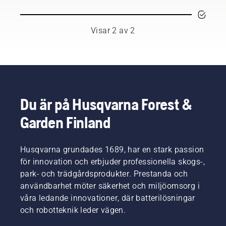
Husqvarna
innebär
maskin
att du
som du
snabbt
enkelt
Visar 2 av 2
kan
kan byta
anpassa
tillbehör
den till
på
det
beroende
aktuella
på vilken
arbetet
uppgift
eller till
du har
Du är på Husqvarna Forest &
nya
framför
Garden Finland
uppgifter
dig. Det
för
är enkelt
säsongen.
att
Husqvarna grundades 1689, har en stark passion
montera
klippaggregatet
för innovation och erbjuder professionella skogs-,
eller
park- och trädgårdsprodukter. Prestanda och
tillbehöret
användbarhet möter säkerhet och miljöomsorg i
på
våra ledande innovationer, där batterilösningar
gräsklipparen
och robotteknik leder vägen.
och det
tar bara