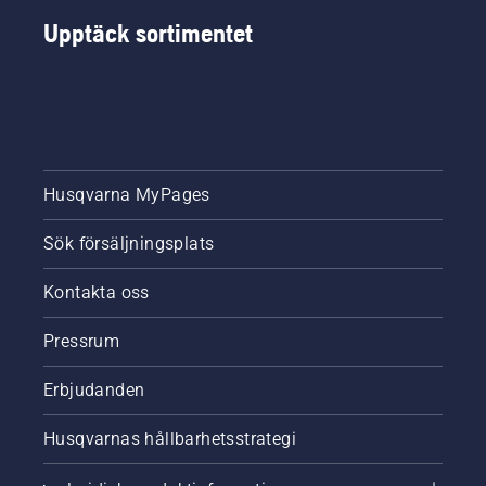
några
Upptäck sortimentet
minuter.
Varning!
Använd
skyddsglasögon
vid
montering
av
klippaggregatet.
Husqvarna MyPages
Fjädern
som
Sök försäljningsplats
spänner
upp
remmen
Kontakta oss
kan gå
av och
Pressrum
orsaka
allvarliga
Erbjudanden
skador.
Husqvarnas hållbarhetsstrategi