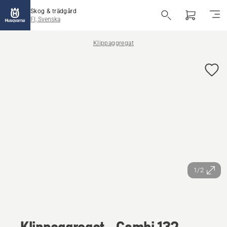
Skog & trädgård
FI, Svenska
Klippaggregat
1/2
Klippaggregat - Combi 132