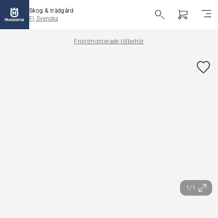
Skog & trädgård
FI, Svenska
Frontmonterade tillbehör
1/1