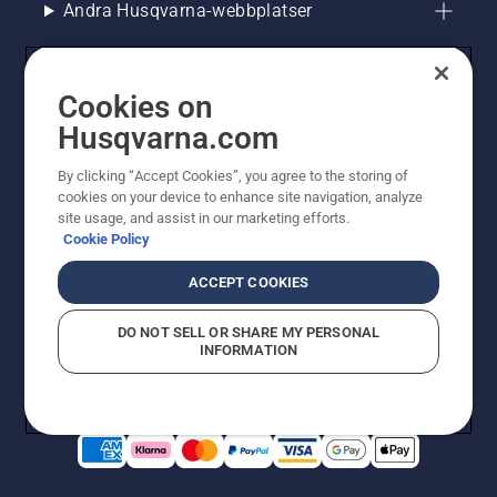
Andra Husqvarna-webbplatser
Cookies on
Husqvarna.com
By clicking “Accept Cookies”, you agree to the storing of
cookies on your device to enhance site navigation, analyze
site usage, and assist in our marketing efforts.
Cookie Policy
© Husqvarna AB (publ). All rights reserved. Priserna
som visas är rekommenderade cirkapriser. Alla angivna
ACCEPT COOKIES
priser är rekommenderade försäljningspriser (inkl.
moms) om inte produkten är tillgänglig för direkt köp.
DO NOT SELL OR SHARE MY PERSONAL
Cookiepolicy
Användningsvillkor
Sekretessmeddelande
INFORMATION
Företagsinformation