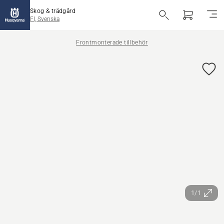
Skog & trädgård
FI, Svenska
Frontmonterade tillbehör
1/1